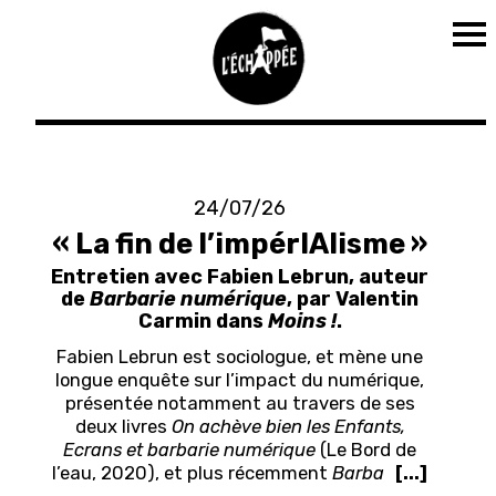
To
na
Aller
au
contenu
24/07/26
principal
« La fin de l’impérIAlisme »
Entretien avec Fabien Lebrun, auteur
de
Barbarie numérique
, par Valentin
Carmin dans
Moins !
.
Fabien Lebrun est sociologue, et mène une
longue enquête sur l’impact du numérique,
présentée notamment au travers de ses
deux livres
On achève bien les Enfants,
Ecrans et barbarie numérique
(Le Bord de
l’eau, 2020), et plus récemment
Barba
[...]