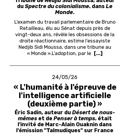
Tribune de Nedjib Sidi Moussa, auteur
du
Spectre du colonialisme
, dans
Le
Monde
.
L’examen du travail parlementaire de Bruno
Retailleau, élu au Sénat depuis près de
vingt-deux ans, révèle les obsessions de la
droite réactionnaire, estime l’essayiste
Nedjib Sidi Moussa, dans une tribune au
« Monde ».
L
’adoption, par le
[...]
24/05/26
« L'humanité à l'épreuve de
l'intelligence artificielle
(deuxième partie) »
Éric Sadin, auteur du
Désert de nous-
mêmes
et de
Penser à temps
, était
l'invité de Marc-Alain Ouaknin dans
l'émission "Talmudiques" sur France