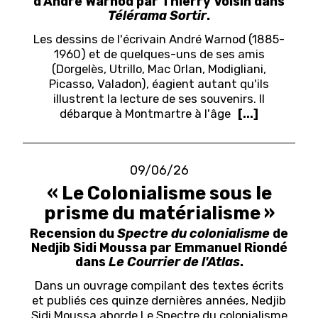
d'André Warnod par Thierry Voisin dans
Télérama Sortir
.
Les dessins de l'écrivain André Warnod (1885-
1960) et de quelques-uns de ses amis
(Dorgelès, Utrillo, Mac Orlan, Modigliani,
Picasso, Valadon), éagient autant qu'ils
illustrent la lecture de ses souvenirs. Il
débarque à Montmartre à l'âge
[...]
09/06/26
« Le Colonialisme sous le
prisme du matérialisme »
Recension du
Spectre du colonialisme
de
Nedjib Sidi Moussa par Emmanuel Riondé
dans
Le Courrier de l'Atlas
.
Dans un ouvrage compilant des textes écrits
et publiés ces quinze dernières années, Nedjib
Sidi Moussa aborde Le Spectre du colonialisme