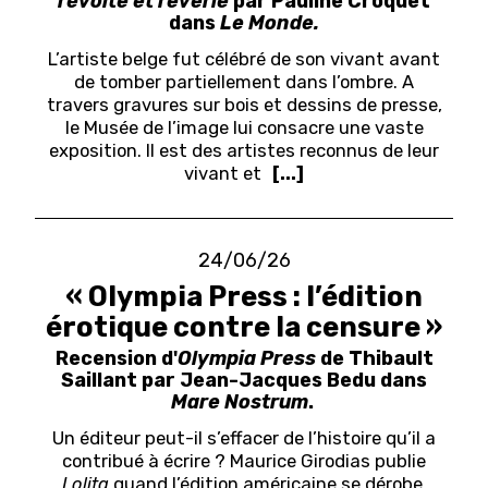
révolte et rêverie
par Pauline Croquet
dans
Le Monde.
L’artiste belge fut célébré de son vivant avant
de tomber partiellement dans l’ombre. A
travers gravures sur bois et dessins de presse,
le Musée de l’image lui consacre une vaste
exposition.
Il est des artistes reconnus de leur
vivant et
[...]
24/06/26
« Olympia Press : l’édition
érotique contre la censure »
Recension d'
Olympia Press
de Thibault
Saillant par Jean-Jacques Bedu dans
Mare Nostrum
.
U
n éditeur peut-il s’effacer de l’histoire qu’il a
contribué à écrire ? Maurice Girodias publie
Lolita
quand l’édition américaine se dérobe,