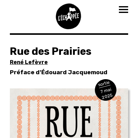
Togg
navig
Aller
au
Rue des Prairies
contenu
principal
René Lefèvre
Préface d'Édouard Jacquemoud
sortie
7 mai
2025