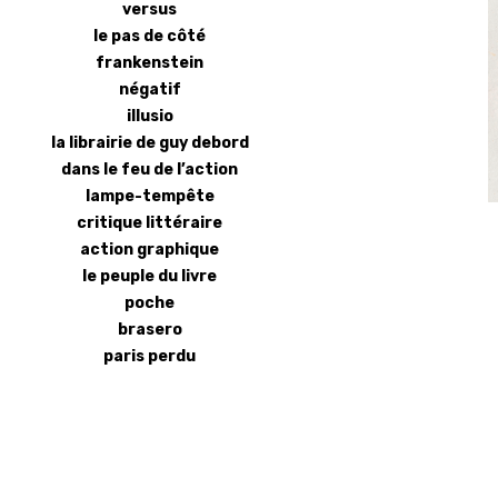
versus
le pas de côté
frankenstein
négatif
illusio
la librairie de guy debord
dans le feu de l’action
lampe-tempête
critique littéraire
action graphique
le peuple du livre
poche
brasero
paris perdu