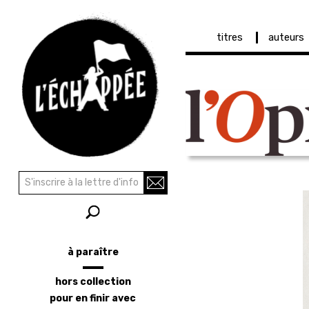
Navigation
titres
auteurs
principale
Aller
au
contenu
principal
Recherche
Rechercher
à paraître
Menu
latéral
hors collection
pour en finir avec