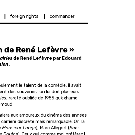
foreign rights
commander
n de René Lefèvre »
airies
de René Lefèvre par Édouard
nion
.
ulement le talent de la comédie, il avait
ent des souvenirs : on lui doit plusieurs
ies
, rareté oubliée de 1955 qu’exhume
uemoud
rlera aux amoureux du cinéma des années
e carrière discrète mais remarquable. On l’a
e Monsieur Lange
), Marc Allégret (
Sois-
e Doulos
). Ceux qui comme moi préfèrent