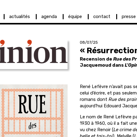
actualités
agenda
équipe
contact
presse
08/07/25
« Résurrectio
Recension de
Rue des Pr
Jacquemoud dans
L'Opi
René Lefèvre n’avait pas se
celui d’écrire, et pas seulem
romans dont
Rue des prair
aujourd’hui Edouard Jacq
Le nom de René Lefèvre pa
1930 à 1960, où il a fait un
vu chez Renoir (
Le crime d
belle et tais-toi
), Melville (
L