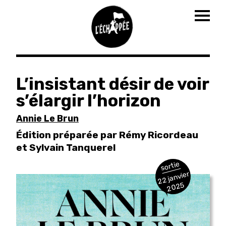
Togg
navig
Aller
au
L’insistant désir de voir
contenu
s’élargir l’horizon
principal
Annie Le Brun
Édition préparée par Rémy Ricordeau
et Sylvain Tanquerel
sortie
22 janvier
2025