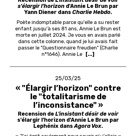
s'élargir l'horizon
d'Annie Le Brun par
Yann Diener dans
Charlie Hebdo
.
Poète indomptable parce qu'elle a su rester
enfant jusqu'à ses 81 ans, Annie Le Brun est
morte en juillet 2024. Je vous en avais parlé
dans cette colonne, quand je lui avais fait
passer le "Questionnaire freudien" (Charlie
n°1646). Annie Le
[...]
25/03/25
« "Élargir l’horizon" contre
le "totalitarisme de
l’inconsistance" »
Recension de
L'insistant désir de voir
s'élargir l'horizon d'Annie Le Brun par
Lephénix dans
Agora Vox
.