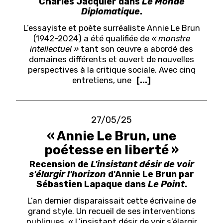
Charles Jacquier dans
Le Monde
Diplomatique
.
L’essayiste et poète surréaliste Annie Le Brun
(1942-2024) a été qualifiée de
« monstre
intellectuel »
tant son œuvre a abordé des
domaines différents et ouvert de nouvelles
perspectives à la critique sociale. Avec cinq
entretiens, une
[...]
27/05/25
« Annie Le Brun, une
poétesse en liberté »
Recension de
L'insistant désir de voir
s'élargir l'horizon
d'Annie Le Brun par
Sébastien Lapaque dans
Le Point
.
L’an dernier disparaissait cette écrivaine de
grand style. Un recueil de ses interventions
publiques, « L’insistant désir de voir s’élargir