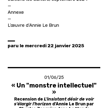
—
Annexe
—
L’œuvre d’Annie Le Brun
paru
le
mercredi 22 janvier 2025
01/06/25
« Un "monstre intellectuel"
»
Recension de
L'insistant désir de voir
s'élargir l'horizon
d'Annie Le Brun par