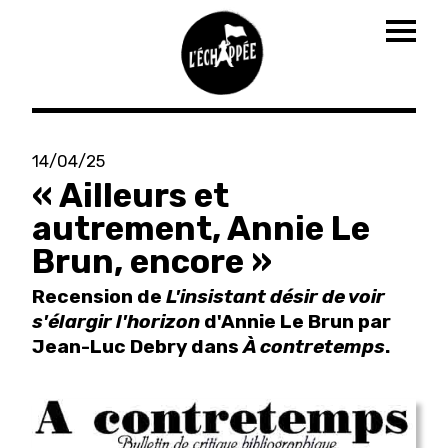
Togg
navig
Aller
au
14/04/25
contenu
« Ailleurs et
principal
autrement, Annie Le
Brun, encore »
Recension de
L'insistant désir de voir
s'élargir l'horizon
d'Annie Le Brun par
Jean-Luc Debry dans
À contretemps
.