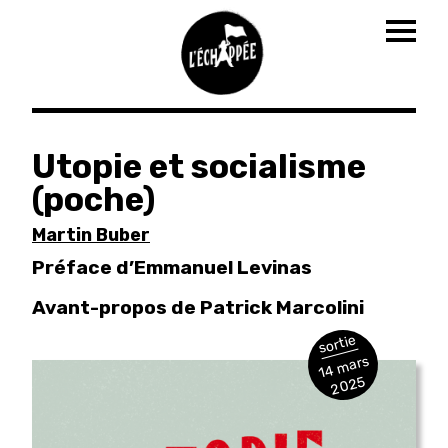
Togg
navig
Aller
au
Utopie et socialisme
contenu
(poche)
principal
Martin Buber
Préface d’Emmanuel Levinas
Avant-propos de Patrick Marcolini
sortie
1
4
m
ars
2
0
2
5