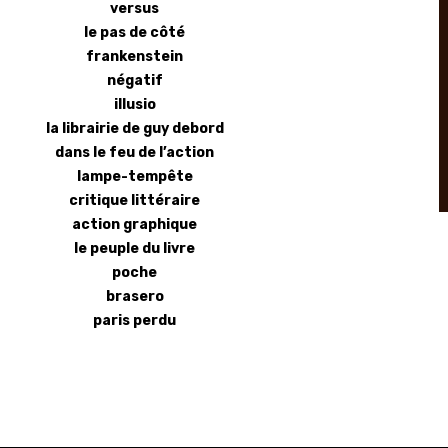
versus
le pas de côté
frankenstein
négatif
illusio
la librairie de guy debord
dans le feu de l’action
lampe-tempête
critique littéraire
action graphique
le peuple du livre
poche
brasero
paris perdu