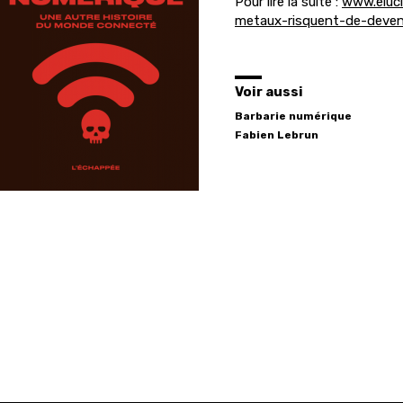
Pour lire la suite :
www.eluci
metaux-risquent-de-deveni
Voir aussi
Barbarie numérique
Fabien
Lebrun