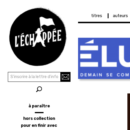
Navigation
titres
auteurs
principale
Aller
au
contenu
principal
Recherche
Rechercher
à paraître
Menu
latéral
hors collection
pour en finir avec