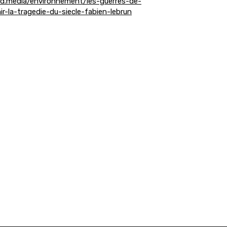
d.media/environnement/les-guerres-de-
r-la-tragedie-du-siecle-fabien-lebrun