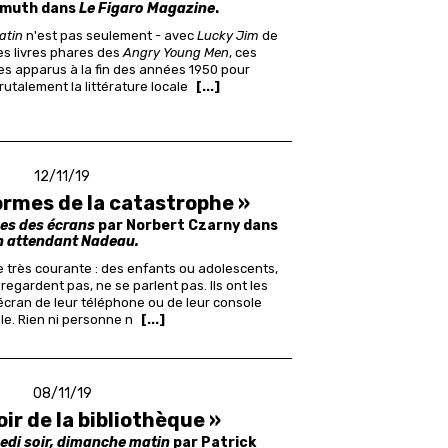
emuth dans
Le Figaro Magazine
.
atin
n'est pas seulement - avec
Lucky Jim
de
des livres phares des
Angry Young Men
, ces
es apparus à la fin des années 1950 pour
utalement la littérature locale
[...]
12/11/19
ormes de la catastrophe »
es des écrans
par Norbert Czarny dans
n attendant Nadeau.
 très courante : des enfants ou adolescents,
 regardent pas, ne se parlent pas. Ils ont les
t écran de leur téléphone ou de leur console
le. Rien ni personne n
[...]
08/11/19
oir de la bibliothèque »
di soir, dimanche matin
par Patrick