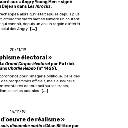
sacré aux
«
Angry Young Men
»
signé
u Dejean dans
Les Inrocks
.
L'échappée alors qu'il était épuisé depuis plus
ir, dimanche matin
met en lumière un courant
et qui connaît, depuis un an, un regain d'intérêt
: celui des Angry
[...]
20/11/19
phisme électoral »
Le Grand Cirque électoral
par Patrick
dans
Charlie Hebdo
(n° 1426).
 prononcé pour l'imagerie politique. Celle des
t des programmes officiels, mais aussi celle
ntestataires de tout poil sur les tracts,
lants, cartes postales
[...]
15/11/19
-d'oeuvre de réalisme »
soir, dimanche matin
d'Alan Sillitoe par