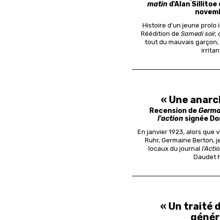
matin
d'Alan Sillitoe
novemb
Histoire d'un jeune prolo
Réédition de
Samedi soir,
tout du mauvais garçon, l
irritan
« Une anarch
Recension de
Germa
l'action
signée Do
En janvier 1923, alors que 
Ruhr, Germaine Berton, j
locaux du journal
l’Acti
Daudet 
« Un traité 
génér