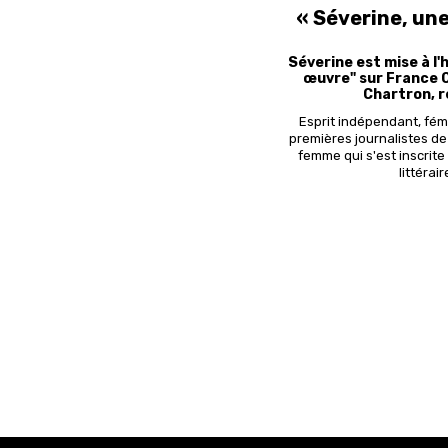
« Séverine, une
Séverine est mise à l'
œuvre
" sur France 
Chartron, r
Esprit indépendant, fémin
premières journalistes de
femme qui s'est inscrite
littérai
Pagination