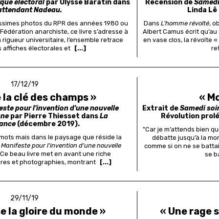
que électoral
par Ulysse Baratin dans
Recension de
Samedi 
attendant Nadeau.
Linda Lê
issimes photos du RPR des années 1980 ou
Dans
L’homme révolté
, o
Fédération anarchiste, ce livre s’adresse à
Albert Camus écrit qu’au 
 rigueur universitaire, l’ensemble retrace
en vase clos, la révolte «
s affiches électorales et
[...]
re
17/12/19
 la clé des champs »
« M
ste pour l'invention d'une nouvelle
Extrait de
Samedi soi
nne
par Pierre Thiesset dans
La
Révolution prol
sance
(décembre 2019).
"Car je m’attends bien que
 mots mais dans le paysage que réside la
débatte jusqu’à la mor
e
Manifeste pour l'invention d'une nouvelle
comme si on ne se battai
 Ce beau livre met en avant une riche
se b
ures et photographies, montrant
[...]
29/11/19
se la gloire du monde »
« Une rage s