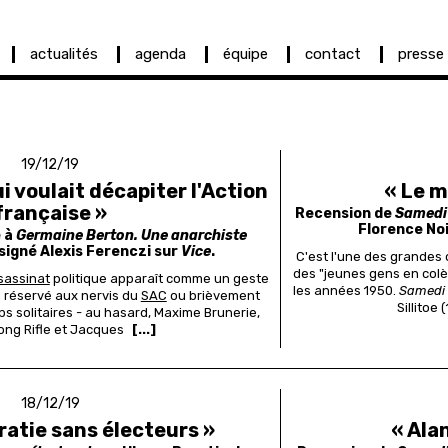
actualités
agenda
équipe
contact
presse
19/12/19
i voulait décapiter l'Action
« Le m
française »
Recension de
Samedi 
Florence Noi
é à
Germaine Berton. Une anarchiste
signé Alexis Ferenczi sur
Vice
.
C'est l'une des grandes
des "jeunes gens en colè
ssassinat
politique apparaît comme un geste
les années 1950.
Samedi 
e réservé aux nervis du
SAC
ou brièvement
Sillitoe
 solitaires - au hasard, Maxime Brunerie,
ong Rifle et Jacques
[...]
18/12/19
atie sans électeurs »
« Alan