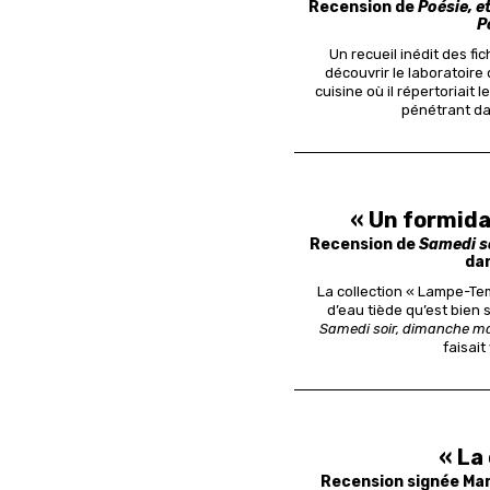
Recension de
Poésie, et
P
Un recueil inédit des f
découvrir le laboratoire 
cuisine où il répertoriait 
pénétrant da
« Un formida
Recension de
Samedi s
da
La collection « Lampe-Tem
d’eau tiède qu’est bien s
Samedi soir, dimanche m
faisait
« La
Recension signée Mar