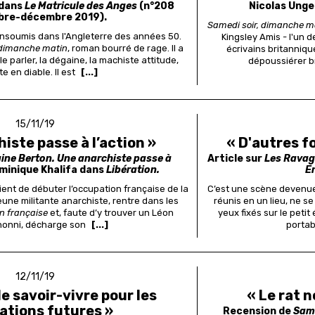
 dans
Le Matricule des Anges
(n°208
Nicolas Ung
re-décembre 2019).
Samedi soir, dimanche m
 insoumis dans l'Angleterre des années 50.
Kingsley Amis - l'un 
 dimanche matin
, roman bourré de rage.
Il a
écrivains britanniqu
e parler, la dégaine, la machiste attitude,
dépoussiérer br
te en diable. Il est
[...]
15/11/19
iste passe à l’action »
« D'autres f
ine Berton. Une anarchiste passe à
Article sur
Les Ravag
minique Khalifa dans
Libération.
E
vient de débuter l’occupation française de la
C’est une scène devenue
eune militante anarchiste, rentre dans les
réunis en un lieu, ne se
on française
et, faute d’y trouver un Léon
yeux fixés sur le peti
honni, décharge son
[...]
portab
12/11/19
de savoir-vivre pour les
« Le rat n
ations futures »
Recension de
Same