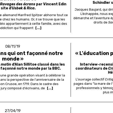
Schindler s
Ravages des écrans
par Vincent Edin
 site d'
Usbek & Rica
.
Jacques Baujard, qui dir
L’échappée, nous exp
e allemand Manfred Spitzer abhorre tout ce
démarche et l’aventure é
 chez les humains. Or, il se trouve que les
droits de
Sa
déo appartiennent à cette famille, avec des
ddiction qui frappent
[...]
08/11/19
ns qui ont façonné notre
« L'éducation p
monde »
 matin
d'Alan Sillitoe classé dans les
Interview-recensi
 façonné notre monde par la BBC.
coordinateurs de
Cr
Hé
une grande opération visant à célébrer la
L'ouvrage collectif
Criti
ans la perspective de l'anniversaire de la
pages dans "la mare de l
son Crusoe, en 1719. Dans le cadre des
professionnels y témoi
 jury composé d'écrivains, de
[...]
plus i
27/04/19