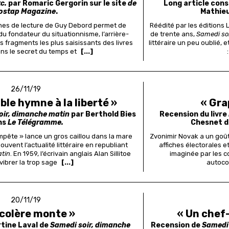
c.
par Romaric Gergorin sur le site
de
Long article con
ostap Magazine
.
Mathie
iches de lecture de Guy Debord permet de
Réédité par les éditions 
du fondateur du situationnisme, l’arrière-
de trente ans,
Samedi so
les fragments les plus saisissants des livres
littéraire un peu oublié, 
ns le secret du temps et
[...]
26/11/19
ble hymne à la liberté »
« Gra
oir, dimanche matin
par Berthold Bies
Recension du livre
ns
Le Télégramme.
Chesnet 
pête » lance un gros caillou dans la mare
Zvonimir Novak a un goût
ouvent l’actualité littéraire en republiant
affiches électorales e
atin
. En 1959, l’écrivain anglais Alan Sillitoe
imaginée par les co
 vibrer la trop sage
[...]
autocol
20/11/19
 colère monte »
« Un chef
tine Laval de
Samedi soir, dimanche
Recension de
Samedi 