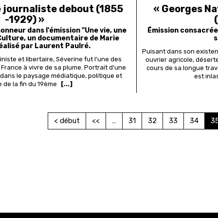
 journaliste debout (1855
« Georges Na
-1929) »
honneur dans l'émission "Une vie, une
Émission consacrée 
Culture, un documentaire de Marie
s
éalisé par Laurent Paulré.
Puisant dans son existenc
iste et libertaire, Séverine fut l'une des
ouvrier agricole, désert
 France à vivre de sa plume. Portrait d'une
cours de sa longue trav
 dans le paysage médiatique, politique et
est inl
re de la fin du 19ème
[...]
Première
< début
Page
<<
…
Page
31
Page
32
Page
33
Page
34
P
3
page
précédente
co