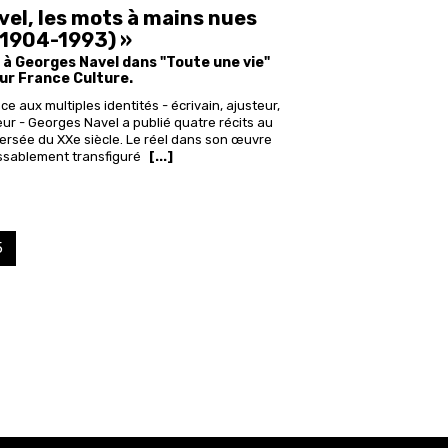
vel, les mots à mains nues
(1904-1993) »
à Georges Navel dans "Toute une vie"
ur France Culture.
e aux multiples identités - écrivain, ajusteur,
eur - Georges Navel a publié quatre récits au
ersée du XXe siècle. Le réel dans son œuvre
assablement transfiguré
[...]
age
5
urante