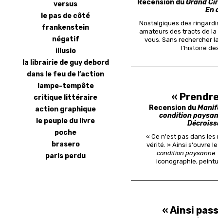
Recension du
Grand Cir
versus
En 
le pas de côté
Nostalgiques des ringard
frankenstein
amateurs des tracts de la 
négatif
vous. Sans rechercher la
l’histoire de
illusio
la librairie de guy debord
dans le feu de l’action
lampe-tempête
« Prendre
critique littéraire
Recension du
Manife
action graphique
condition paysa
le peuple du livre
Décrois
poche
« Ce n'est pas dans les
brasero
vérité. » Ainsi s'ouvre l
condition paysanne
.
paris perdu
iconographie, peint
« Ainsi pas