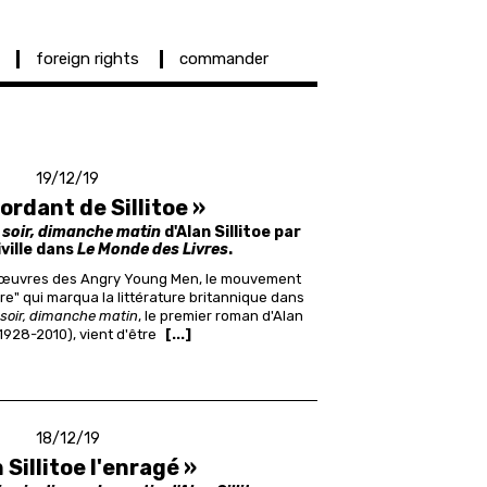
foreign rights
commander
19/12/19
ordant de Sillitoe »
soir, dimanche matin
d'Alan Sillitoe par
ville dans
Le Monde des Livres
.
œ
uvres des Angry Young Men, le mouvement
re" qui marqua la littérature britannique dans
soir, dimanche matin
, le premier roman d'Alan
 (1928-2010), vient d'être
[...]
18/12/19
 Sillitoe l'enragé »