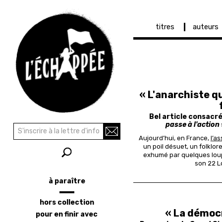
Navigation
titres
auteurs
principale
Aller
au
contenu
principal
« L'anarchiste qu
Bel article consacr
passe à l'action
Aujourd’hui, en France,
l’a
un poil désuet, un folklor
Recherche
Rechercher
exhumé par quelques loups
son 22 L
à paraître
Menu
latéral
hors collection
« La démocr
pour en finir avec