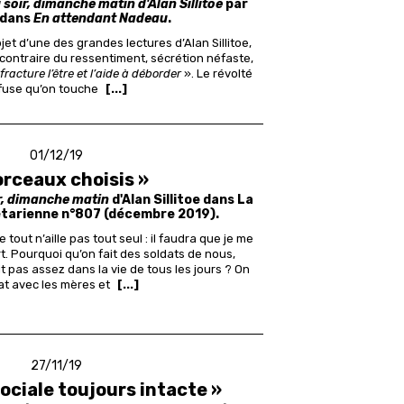
soir, dimanche matin d'Alan Sillitoe
par
 dans
En attendant Nadeau
.
bjet d’une des grandes lectures d’Alan Sillitoe,
contraire du ressentiment, sécrétion néfaste,
fracture l’être et l’aide à déborder
». Le révolté
fuse qu’on touche
[...]
01/12/19
orceaux choisis »
r, dimanche matin
d'Alan Sillitoe dans La
étarienne n°807 (décembre 2019).
 tout n’aille pas tout seul : il faudra que je me
t. Pourquoi qu’on fait des soldats de nous,
t pas assez dans la vie de tous les jours ? On
at avec les mères et
[...]
27/11/19
ociale toujours intacte »