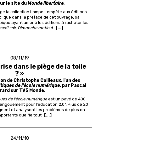
ur le site du
Monde libertaire.
ige la collection Lampe-tempête aux éditions
lique dans la préface de cet ouvrage, sa
pique ayant amené les éditions à racheter les
medi soir, Dimanche matin
d
[...]
08/11/19
rise dans le piège de la toile
? »
on de Christophe Cailleaux, l'un des
itiques de l'école numérique
, par Pascal
rard sur TV5 Monde.
ques de l'école numérique
est un pavé de 400
'engouement pour l'éducation 2.0". Plus de 20
gnent et analysent les problèmes de plus en
mportants que "le tout
[...]
24/11/18