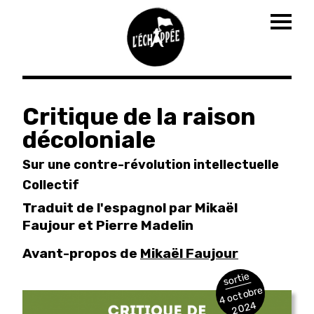
Togg
navig
Aller
au
Critique de la raison
contenu
décoloniale
principal
Sur une contre-révolution intellectuelle
Collectif
Traduit de l'espagnol par Mikaël
Faujour et Pierre Madelin
Avant-propos de
Mikaël Faujour
sortie
4 octobre
2024