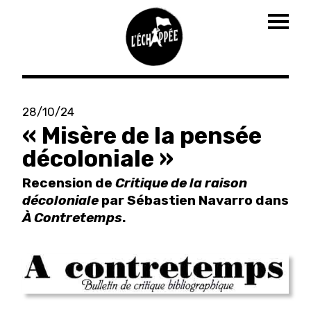
Togg
navig
Aller
au
28/10/24
contenu
« Misère de la pensée
principal
décoloniale »
Recension de
Critique de la raison
décoloniale
par Sébastien Navarro dans
À Contretemps
.