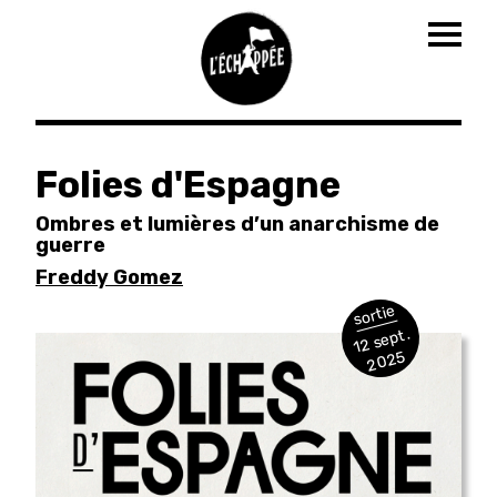
Togg
navig
Aller
au
Folies d'Espagne
contenu
principal
Ombres et lumières d’un anarchisme de
guerre
Freddy Gomez
sortie
12 sept.
2025