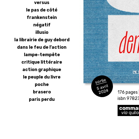
versus
le pas de côté
frankenstein
négatif
illusio
la librairie de guy debord
dans le feu de l’action
lampe-tempête
critique littéraire
action graphique
le peuple du livre
sortie
poche
5 avril
2024
brasero
176 pages |
isbn 978
paris perdu