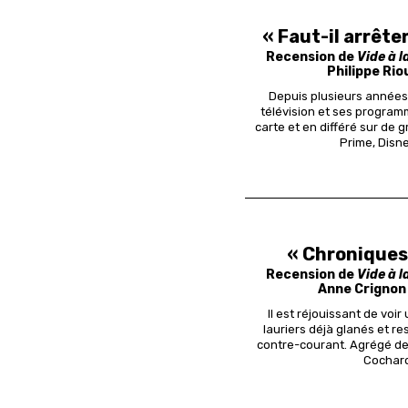
« Faut-il arrête
Recension de
Vide à 
Philippe Ri
Depuis plusieurs années
télévision et ses programm
carte et en différé sur de
Prime, Disne
« Chroniques 
Recension de
Vide à 
Anne Crignon
Il est réjouissant de voir
lauriers déjà glanés et re
contre-courant. Agrégé de 
Cochard