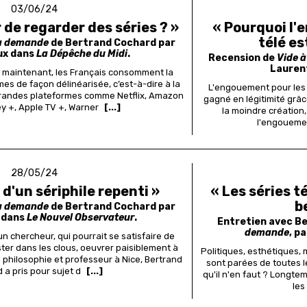
03/06/24
r de regarder des séries ? »
« Pourquoi l'
télé e
la demande
de Bertrand Cochard par
oux dans
La Dépêche du Midi
.
Recension de
Vide 
Lauren
 maintenant, les Français consomment la
es de façon délinéarisée, c’est-à-dire à la
L'engouement pour les s
 grandes plateformes comme Netflix, Amazon
gagné en légitimité grâc
y +, Apple TV +, Warner
[...]
la moindre créatio
l'engouemen
28/05/24
d'un sériphile repenti »
« Les séries t
b
la demande
de Bertrand Cochard par
 dans
Le Nouvel Observateur
.
Entretien avec B
demande
, p
 un chercheur, qui pourrait se satisfaire de
ster dans les clous, oeuvrer paisiblement à
Politiques, esthétiques, 
philosophie et professeur à Nice, Bertrand
sont parées de toutes l
 a pris pour sujet d
[...]
qu'il n'en faut ?
Longtem
les