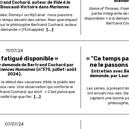
Blandi
trand Cochard, auteur de
Vide à la
n Boucaud-Victoire dans
Marianne
.
Game of Thrones, Frie
partie intégrante de 
ideo, Disney+ ou MyCanal : nous passons
disponibles « à la deman
 temps devant des séries. Mais quel impact
Bertrand Co
 Pour le philosophe Bertrand Cochard, auteur
a demande » (l'Échappée)
[...]
11/07/24
fatigué disponible »
« "Ce temps pa
ne le passons
la demande
de Bertrand Cochard par
ciences Humaines
(n°370, juillet-août
Entretien avec B
2024).
demande
, par Lau
 le début des vacances d’été, le public des
 plus rare. Une observation qui conforte le
Les séries, à présent di
rand Cochard, qui écrit : «
C’est parce que
ont envahi nos vies. De
availle trop que l’on
[...]
captent une bonne par
philosophe,
07/07/24