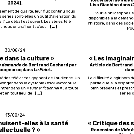
Recension de
Vide 
2024).
Lisa Giachino
dans
L
sement de qualité, leur flux continu nous
Pour le philosophe B
séries sont-elles un outil d'aliénation du
disponibles à la demand
 ? Le débat est ouvert.
Les séries télé
l'histoire, dans des soci
t nous enchaînent : c'est l
[...]
Pour
30/08/24
e dans la culture »
« Les imaginair
la demande
de Bertrand Cochard par
Article de Bertrand
Jacqmarcq dans
Le Poin
t.
dan
séries télévisées gagnent de l'audience. Un
La difficulté à agir hors
e plonger dans la dystopie
Black Mirror
ou la
partie due à la dispari
entrer dans un
« tunnel fictionnel »
: à toute
omniprésents et prescri
et en tout lieu, de
[...]
séries 
13/08/24
nuisent-elles à la santé
« Critique des s
ellectuelle ? »
Recension de
Vide 