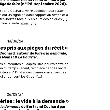
à la demande
de Bertrand Cochard par
'Âge de faire
(n°198, septembre 2024).
ertrand Cochard,
notre
addiction aux
séries
e est un signe de
notre
rapport au
temps
et à
étés inertes face aux enjeurs écologiques (...).
 lire la suite :
www
[...]
18/08/24
es pris aux pièges du récit »
 Cochard, auteur de
Vide à la demande
,
s
Moins !
&
Le Courrier
.
 des autoroutes du capitalisme pourrait être en
tion du temps vacant, remplacé par des récits
pteurs. A l’instar des trames narratives des
qui engoncent les êtres
[...]
06/08/24
éries : le vide à la demande »
à la demande
de Bertrand Cochard par