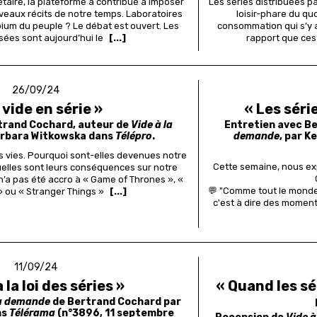
taire, la plateforme a contribué à imposer
Les séries distribuées p
veaux récits de notre temps. Laboratoires
loisir-phare du qu
pium du peuple ? Le débat est ouvert.
Les
consommation qui s’y a
isées sont aujourd’hui le
[...]
rapport que ce
26/09/24
 vide en série »
« Les séri
trand Cochard, auteur de
Vide à la
Entretien avec B
Barbara Witkowska dans
Télépro
.
demande
, par K
os vies. Pourquoi sont-elles devenues notre
Cette semaine, nous exp
elles sont leurs conséquences sur notre
 n’a pas été accro à « Game of Thrones », «
💬 "Comme tout le monde,
 » ou « Stranger Things »
[...]
c'est à dire des moments
11/09/24
 la loi des séries »
« Quand les s
la demande
de Bertrand Cochard par
ns
Télérama
(n°3896, 11 septembre