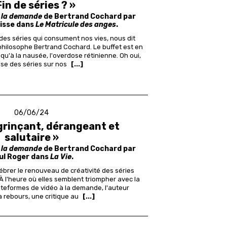
Fin de séries ? »
à la demande
de Bertrand Cochard par
isse dans
Le Matricule des anges
.
s séries qui consument nos vies, nous dit
 philosophe Bertrand Cochard.
Le buffet est en
usqu'à la nausée, l'overdose rétinienne. Oh oui,
ise des séries sur nos
[...]
06/06/24
 grinçant, dérangeant et
salutaire »
à la demande
de Bertrand Cochard par
ul Roger dans
La Vie
.
lébrer le renouveau de créativité des séries
 l'heure où elles semblent triompher avec la
lateformes de vidéo à la demande, l'auteur
 rebours, une critique au
[...]