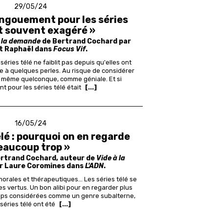
29/05/24
engouement pour les séries
st souvent exagéré »
à la demande
de Bertrand Cochard par
t Raphaël dans
Focus Vif
.
éries télé ne faiblit pas depuis qu'elles ont
e à quelques perles. Au risque de considérer
n, même quelconque, comme géniale.
Et si
t pour les séries télé était
[...]
16/05/24
élé : pourquoi on en regarde
eaucoup trop »
ertrand Cochard, auteur de
Vide à la
ar Laure Coromines dans
L'ADN
.
morales et thérapeutiques... Les séries télé se
es vertus. Un bon alibi pour en regarder plus
ps considérées comme un genre subalterne,
 séries télé ont été
[...]