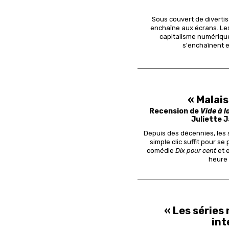
Sous couvert de divertis
enchaîne aux écrans. Les 
capitalisme numérique
s'enchaînent e
« Malais
Recension de
Vide à 
Juliette 
Depuis des décennies, les 
simple clic suffit pour s
comédie
Dix pour cent
et 
heure 
« Les séries 
int