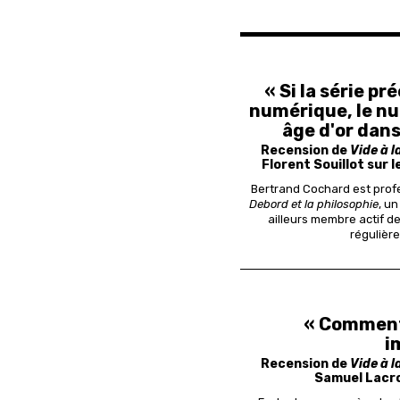
« Si la série p
numérique, le nu
âge d'or dans
Recension de
Vide à 
Florent Souillot sur l
Bertrand Cochard est profe
Debord et la philosophie
, u
ailleurs membre actif de
régulièr
« Comment
i
Recension de
Vide à 
Samuel Lacr