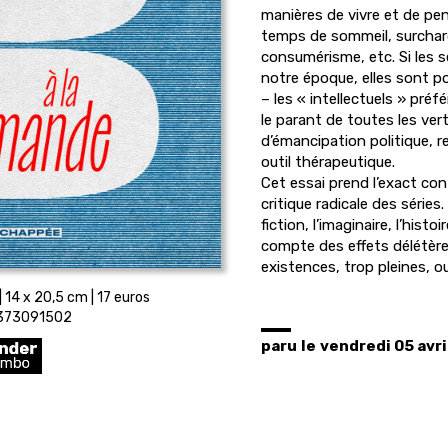
manières de vivre et de pen
temps de sommeil, surcharg
consumérisme, etc. Si les sé
notre époque, elles sont po
– les « intellectuels » préf
le parant de toutes les ver
d’émancipation politique, 
outil thérapeutique.
Cet essai prend l’exact co
critique radicale des séries.
fiction, l’imaginaire, l’histo
compte des effets délétèr
existences, trop pleines, o
 14 x 20,5 cm | 17 euros
2373091502
paru
le
vendredi 05 avri