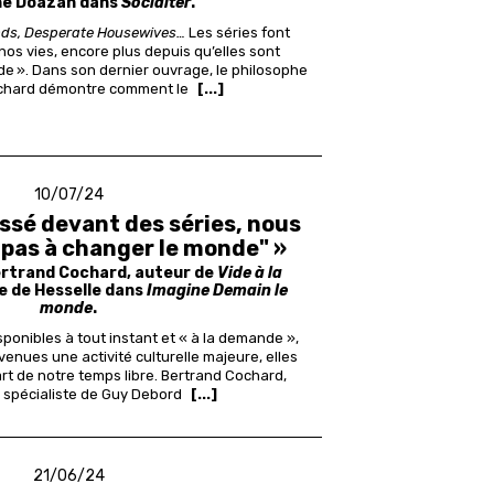
ne Doazan dans
Socialter
.
nds, Desperate Housewives…
Les séries font
nos vies, encore plus depuis qu’elles sont
de ». Dans son dernier ouvrage, le philosophe
chard démontre comment le
[...]
10/07/24
ssé devant des séries, nous
 pas à changer le monde" »
ertrand Cochard, auteur de
Vide à la
re de Hesselle dans
Imagine Demain le
monde
.
sponibles à tout instant et « à la demande »,
venues une activité culturelle majeure, elles
t de notre temps libre. Bertrand Cochard,
 spécialiste de Guy Debord
[...]
21/06/24