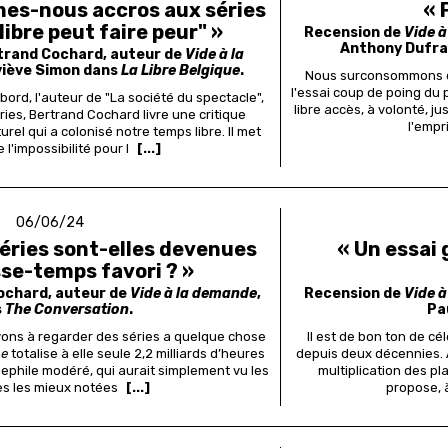
es-nous accros aux séries
« 
libre peut faire peur" »
Recension de
Vide 
Anthony Dufra
trand Cochard, auteur de
Vide à la
viève Simon dans
La Libre Belgique
.
Nous surconsommons de
l'essai coup de poing du
ord, l'auteur de "La société du spectacle",
libre accès, à volonté, j
ies, Bertrand Cochard livre une critique
l'empr
urel qui a colonisé notre temps libre. Il met
 l'impossibilité pour l
[...]
06/06/24
séries sont-elles devenues
« Un essai
se-temps favori ? »
Cochard, auteur de
Vide à la demande
,
Recension de
Vide 
s
The Conversation
.
Pa
ons à regarder des séries a quelque chose
Il est de bon ton de cé
me
totalise à elle seule 2,2 milliards d’heures
depuis deux décennies. À
riephile modéré, qui aurait simplement vu les
multiplication des p
ies les mieux notées
[...]
propose, à