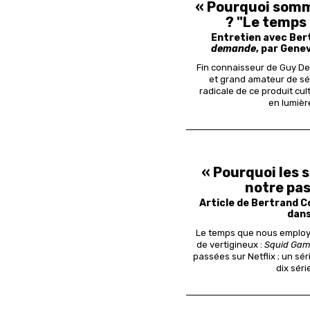
« Pourquoi somm
? "Le temps 
Entretien avec Ber
demande
, par Gene
Fin connaisseur de Guy Deb
et grand amateur de sér
radicale de ce produit cult
en lumière
« Pourquoi les 
notre pas
Article de Bertrand 
dan
Le temps que nous employ
de vertigineux :
Squid Ga
passées sur Netflix ; un sé
dix sér