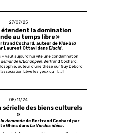
27/07/25
s étendent la domination
de au temps libre »
ertrand Cochard, auteur de
Vide à la
par Laurent Ottavi dans
Elucid
.
es » vaut aujourd'hui vite une condamnation
a demande (L’Echappée),
Bertrand Cochard,
ilosophie, auteur d’une thèse sur
Guy Debord
l’association
Lève les yeux
qu
[...]
08/11/24
 sérielle des biens culturels
»
à la demande
de Bertrand Cochard par
te Ghins dans
La Vie des idées
.