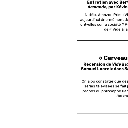
Entretien avec Ber
demande
, par Kévi
Netflix, Amazon Prime V
aujourd’hui énormément de
ont-elles sur la société ?
de « Vide à l
« Cerveau 
Recension de
Vide à 
Samuel Lacroix dans
S
On a pu constater que dès
séries télévisées se fait
propos du philosophe Bert
l’on tr