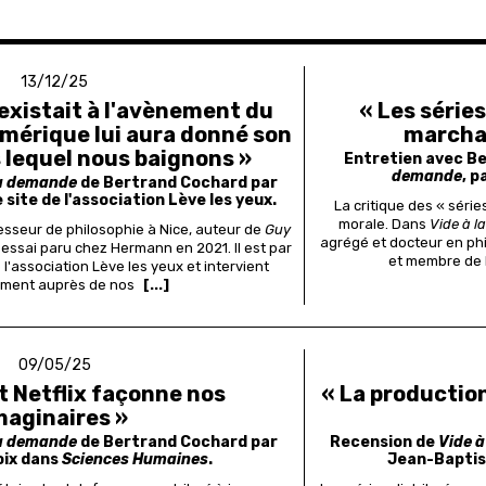
13/12/25
réexistait à l'avènement du
« Les série
mérique lui aura donné son
marchan
 lequel nous baignons »
Entretien avec B
demande
, 
la demande
de Bertrand Cochard par
e site de l'association Lève les yeux.
La critique des « séri
morale. Dans
Vide à l
sseur de philosophie à Nice, auteur de
Guy
agrégé et docteur en ph
n essai paru chez Hermann en 2021. Il est par
et membre de 
 l'association Lève les yeux et intervient
ement auprès de nos
[...]
09/05/25
 Netflix façonne nos
« La production
maginaires »
la demande
de Bertrand Cochard par
Recension de
Vide 
oix dans
Sciences Humaines
.
Jean-Baptis