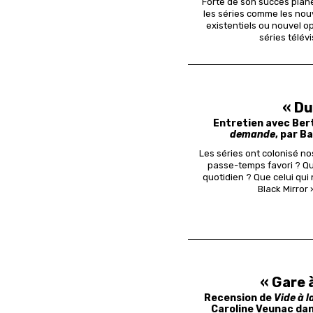
Forte de son succès plané
les séries comme les nou
existentiels ou nouvel o
séries télév
« Du
Entretien avec Ber
demande
, par 
Les séries ont colonisé n
passe-temps favori ? Qu
quotidien ?
Que celui qui
Black Mirror
« Gare à
Recension de
Vide à 
Caroline Veunac da