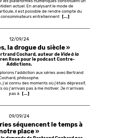
ar les plateformes numériques constituent un
otidien actuel. En analysant le mode de
rticule, il est possible de rendre compte du
s consommateurs entretiennent
[...]
12/09/24
es, la drogue du siècle »
ertrand Cochard, auteur de
Vide à la
eren Rose pour le podcast Contre-
Addictions.
lorons l'addiction aux séries avec Bertrand
Cochard, philosophe.
 j'ai connu des moments où j'étais dépressif,
 où j'arrivais pas à me motiver. Je n'arrivais
pas à
[...]
09/09/24
éries séquencent le temps à
notre place »