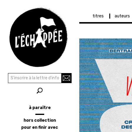
Navigation
titres
auteurs
principale
Aller
au
contenu
principal
Recherche
Rechercher
à paraître
Menu
latéral
hors collection
pour en finir avec