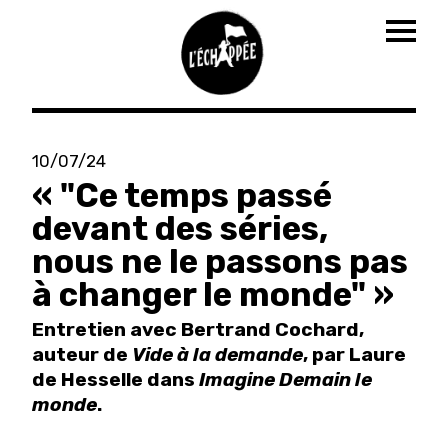
Togg
navig
Aller
au
10/07/24
contenu
« "Ce temps passé
principal
devant des séries,
nous ne le passons pas
à changer le monde" »
Entretien avec Bertrand Cochard,
auteur de
Vide à la demande
, par Laure
de Hesselle dans
Imagine Demain le
monde
.