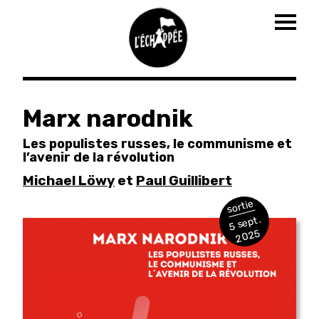
Togg
navig
Aller
au
Marx narodnik
contenu
principal
Les populistes russes, le communisme et
l’avenir de la révolution
Michael Löwy
et
Paul Guillibert
sortie
5 sept.
2025