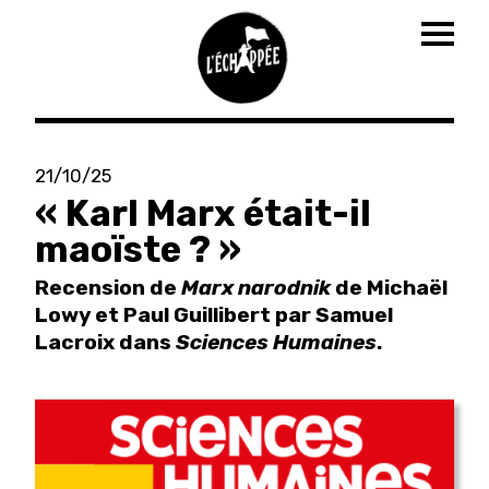
Togg
navig
Aller
au
21/10/25
contenu
« Karl Marx était-il
principal
maoïste ? »
Recension de
Marx narodnik
de Michaël
Lowy et Paul Guillibert par Samuel
Lacroix dans
Sciences Humaines
.