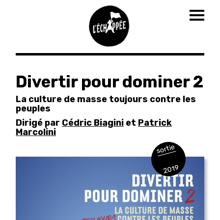
Togg
navig
Aller
au
Divertir pour dominer 2
contenu
principal
La culture de masse toujours contre les
peuples
Dirigé par
Cédric Biagini
et
Patrick
Marcolini
sortie
2019