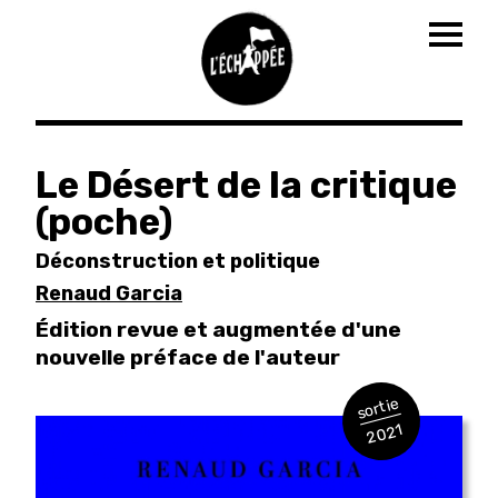
Togg
navig
Aller
au
Le Désert de la critique
contenu
(poche)
principal
Déconstruction et politique
Renaud Garcia
É
dition revue et augmentée d'une
nouvelle préface de l'auteur
sortie
2021