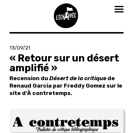
Togg
navig
Aller
au
13/09/21
contenu
« Retour sur un désert
principal
amplifié »
Recension du
Désert de la critique
de
Renaud Garcia par Freddy Gomez sur le
site d'À contretemps.