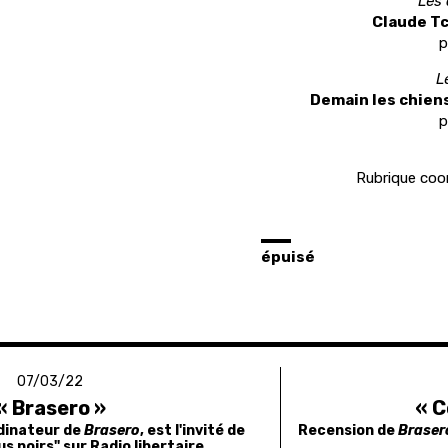
Les 
Claude Tc
p
L
Demain les chiens
p
Rubrique coo
épuisé
07/03/22
« Brasero »
« C
rdinateur de
Brasero
, est l'invité de
Recension de
Brase
us noirs" sur Radio libertaire.