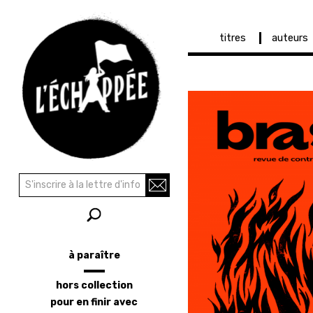
Navigation
titres
auteurs
principale
Aller
au
contenu
principal
Recherche
Rechercher
à paraître
Menu
latéral
hors collection
pour en finir avec