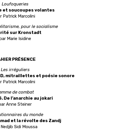
Loufoqueries
e et soucoupes volantes
r Patrick Marcolini
alitarisme, pour le socialisme
érité sur Kronstadt
par Marie Isidine
HIER PR
É
SENCE
Les irréguliers
D, mitraillettes et poésie sonore
r Patrick Marcolini
emme de combat
 De l’anarchie au jokari
par Anne Steiner
utionnaires du monde
mad et la révolte des Zandj
 Nedjib Sidi Moussa