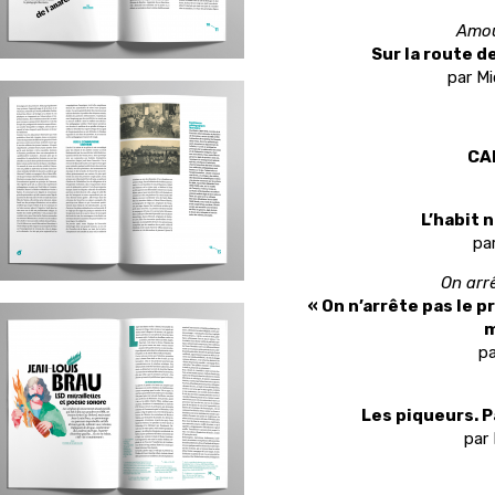
Amou
Sur la route d
par M
CA
L’habit n
pa
On arrê
« On n’arrête pas le p
m
pa
Les piqueurs. P
par 