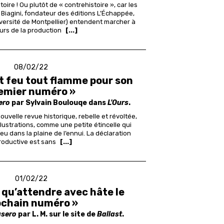
oire ! Ou plutôt de « contrehistoire », car les
 Biagini, fondateur des éditions L’Échappée,
niversité de Montpellier) entendent marcher à
urs de la production
[...]
08/02/22
ut feu tout flamme pour son
emier numéro »
ero
par Sylvain Boulouqe dans
L'Ours
.
ouvelle revue historique, rebelle et révoltée,
llustrations,
comme une petite étincelle qui
eu dans la plaine de l’ennui.
La déclaration
roductive est sans
[...]
01/02/22
 qu’attendre avec hâte le
ochain numéro »
asero
par L. M. sur le site de
Ballast
.