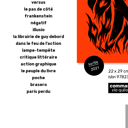
versus
le pas de côté
frankenstein
négatif
illusio
la librairie de guy debord
dans le feu de l’action
lampe-tempête
critique littéraire
sortie
action graphique
2021
le peuple du livre
22 x 29 cm 
isbn 97823
poche
brasero
paris perdu