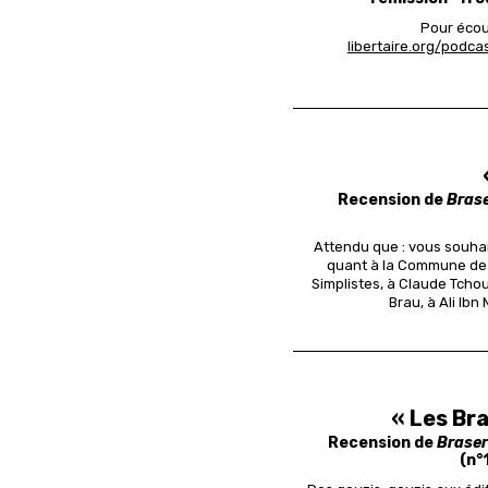
Pour écout
libertaire.org/podc
Recension de
Bras
Attendu que :
vous souhai
quant à la Commune de 
Simplistes, à Claude Tcho
Brau, à Ali Ib
« Les Bra
Recension de
Brase
(n°