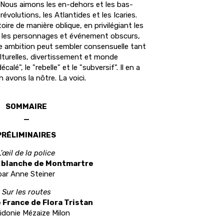
t. Nous aimons les en-dehors et les bas-
révolutions, les Atlantides et les Icaries.
toire de manière oblique, en privilégiant les
, les personnages et événement obscurs,
e ambition peut sembler consensuelle tant
ulturelles, divertissement et monde
calé", le "rebelle" et le "subversif". Il en a
 avons la nôtre. La voici.
SOMMAIRE
_
PRÉLIMINAIRES
L’œil de la police
 blanche de Montmartre
par Anne Steiner
Sur les routes
 France de Flora Tristan
idonie Mézaize Milon