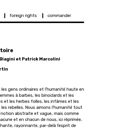
foreign rights
commander
toire
iagini et Patrick Marcolini
rtin
les gens ordinaires et l’humanité haute en
 femmes à barbes, les binoclards et les
es et les herbes folles, les infâmes et les
t les rebelles. Nous aimons l’humanité tout
notion abstraite et vague, mais comme
hacune et en chacun de nous, ici réprimée,
phante, rayonnante, par-delà l’esprit de