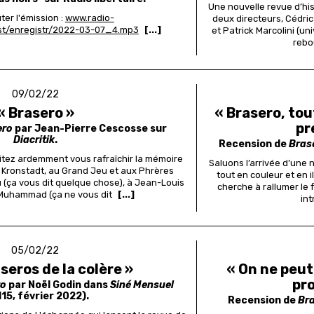
Une nouvelle revue d’hist
er l'émission :
www.radio-
deux directeurs, Cédric
ast/enregistr/2022-03-07_4.mp3
[...]
et Patrick Marcolini (u
rebo
09/02/22
« Brasero »
« Brasero, to
pr
ero
par Jean-Pierre Cescosse sur
Diacritik
.
Recension de
Bras
tez ardemment vous rafraîchir la mémoire
Saluons l’arrivée d’une n
Kronstadt, au Grand Jeu et aux Phrères
tout en couleur et en i
u (ça vous dit quelque chose), à Jean-Louis
cherche à rallumer le f
n Muhammad (ça ne vous dit
[...]
int
05/02/22
seros de la colère »
« On ne peut
pr
ro
par Noël Godin dans
Siné Mensuel
115, février 2022).
Recension de
Br