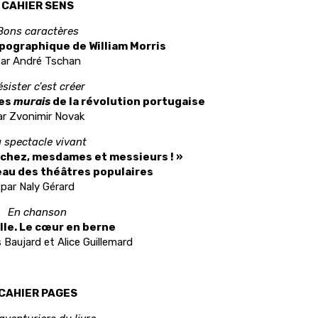
CAHIER SENS
Bons caractères
ypographique de William Morris
ar André Tschan
sister c’est créer
Les
murais
de la révolution portugaise
ar Zvonimir Novak
 spectacle vivant
chez, mesdames et messieurs ! »
ceau des théâtres populaires
par Naly Gérard
En chanson
lle. Le cœur en berne
 Baujard et Alice Guillemard
CAHIER PAGES