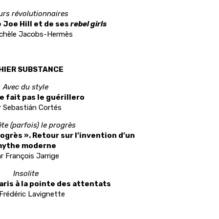
rs révolutionnaires
e Joe Hill et de ses
rebel girls
ichèle Jacobs-Hermès
HIER SUBSTANCE
Avec du style
e fait pas le guérillero
r Sebastián Cortés
te (parfois) le progrès
rogrès ». Retour sur l’invention d’un
ythe moderne
r François Jarrige
Insolite
aris à la pointe des attentats
Frédéric Lavignette