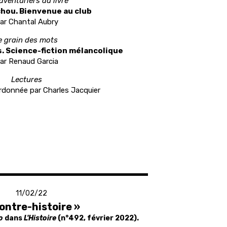
aventuriers du livre
hou. Bienvenue au club
ar Chantal Aubry
e grain des mots
. Science-fiction mélancolique
ar Renaud Garcia
Lectures
rdonnée par Charles Jacquier
11/02/22
ontre-histoire »
ro
dans
L'Histoire
(n°492, février 2022).