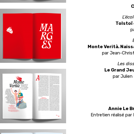
C
L’éco
Tolstoï
p
Monte Verità. Naissa
par Jean-Chris
Les dis
Le Grand Jeu
par Julien
Annie Le B
Entretien réalisé pa