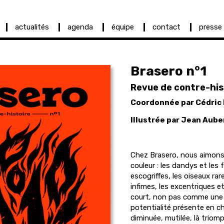
actualités
agenda
équipe
contact
presse
Brasero n°1
Revue de contre-his
Coordonnée par Cédric B
Illustrée par Jean Aube
Chez Brasero, nous aimons 
couleur : les dandys et les
escogriffes, les oiseaux rar
infimes, les excentriques e
court, non pas comme une 
potentialité présente en c
diminuée, mutilée, là triom