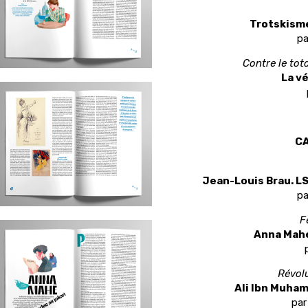
Trotskism
pa
Contre le tot
La v
CA
Jean-Louis Brau. LS
pa
F
Anna Mahé.
Révol
Ali Ibn Muham
par