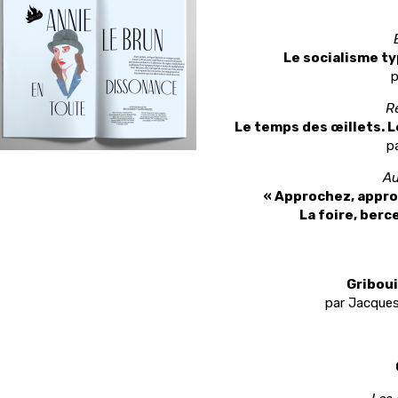
Le socialisme t
p
Ré
Le temps des œillets. 
p
Au
« Approchez, appro
La foire, ber
Griboui
par Jacques