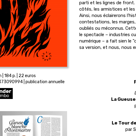
parti et les lignes de fron
côtés, les armistices et les 
Ainsi, nous éclairerons l’his
contestations, les marges
oubliés ou méconnus. Cett
le spectacle – industries c
numérique – a fait sien le "dé
sa version, et nous, nous en
| 184 p. | 22 euros
73090994 | publication annuelle
La Gueuse
Le Tour de
par S