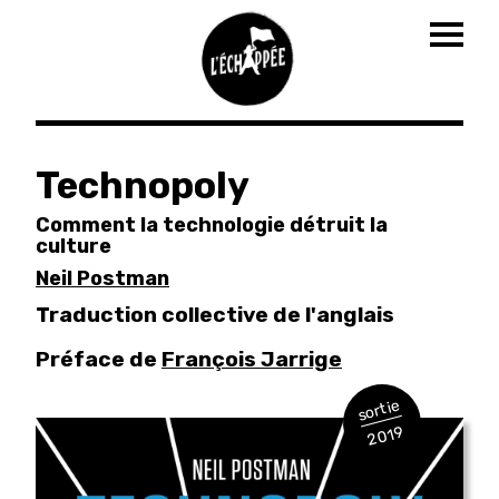
Togg
navig
Aller
au
Technopoly
contenu
principal
Comment la technologie détruit la
culture
Neil Postman
Traduction collective de l'anglais
Préface de
François Jarrige
sortie
2019