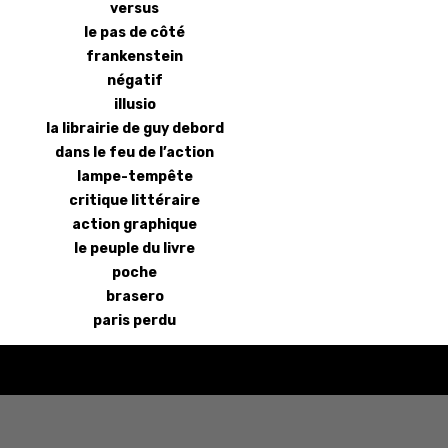
versus
le pas de côté
frankenstein
négatif
illusio
la librairie de guy debord
dans le feu de l’action
lampe-tempête
critique littéraire
action graphique
le peuple du livre
poche
brasero
paris perdu