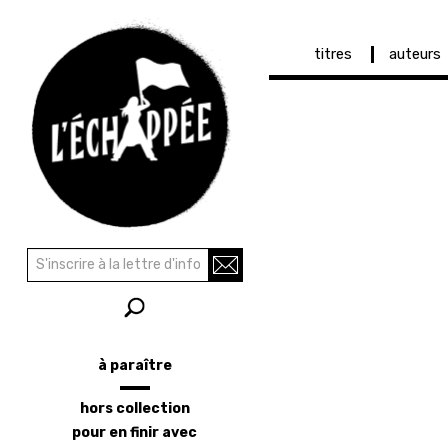
Navigation
titres
auteurs
principale
Aller
au
contenu
principal
Recherche
Rechercher
à paraître
Menu
latéral
hors collection
pour en finir avec