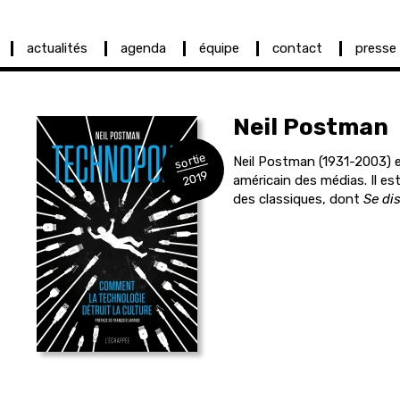
actualités
agenda
équipe
contact
presse
Neil
Postman
sortie
Neil Postman (1931-2003) es
2019
américain des médias. Il es
des classiques, dont
Se di