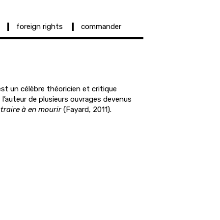
foreign rights
commander
t un célèbre théoricien et critique
t l’auteur de plusieurs ouvrages devenus
straire à en mourir
(Fayard, 2011).