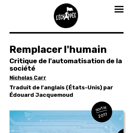
Togg
navig
Aller
au
Remplacer l'humain
contenu
principal
Critique de l'automatisation de la
société
Nicholas Carr
Traduit de l'anglais (États-Unis) par
Édouard Jacquemoud
sortie
2017