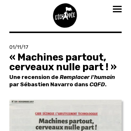
Togg
navig
Aller
au
01/11/17
contenu
« Machines partout,
principal
cerveaux nulle part ! »
Une recension de
Remplacer l'humain
par Sébastien Navarro dans
CQFD
.