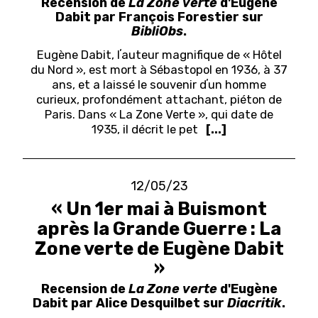
Recension de
La Zone verte
d'Eugène
Dabit par François Forestier sur
BibliObs
.
Eugène Dabit, l
ʼ
auteur magnifique de «
Hôtel
du Nord
», est mort à Sébastopol
en 1936, à 37
ans, et a laissé le souvenir d
ʼ
un homme
curieux, profondément
attachant, piéton de
Paris. Dans «
La Zone Verte
», qui date de
1935, il décrit le
pet
[...]
12/05/23
« Un 1er mai à Buismont
après la Grande Guerre : La
Zone verte de Eugène Dabit
»
Recension de
La Zone verte
d'Eugène
Dabit par Alice Desquilbet sur
Diacritik
.