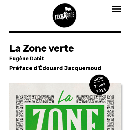
Togg
navig
Aller
au
La Zone verte
contenu
principal
Eugène Dabit
Préface d'Édouard Jacquemoud
sortie
7 avril
2023