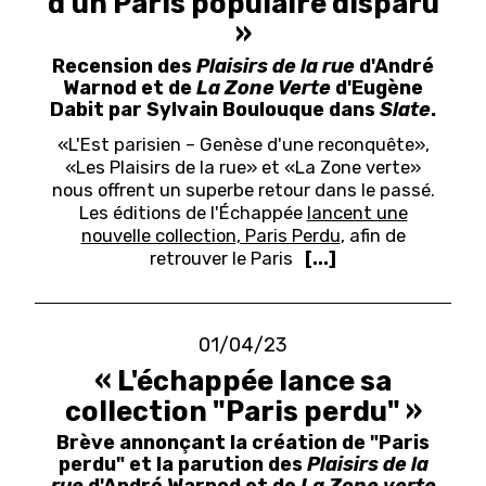
d'un Paris populaire disparu
»
Recension des
Plaisirs de la rue
d'André
Warnod et de
La Zone Verte
d'Eugène
Dabit par Sylvain Boulouque dans
Slate
.
«L'Est parisien – Genèse d'une reconquête»,
«Les Plaisirs de la rue» et «La Zone verte»
nous offrent un superbe retour dans le passé.
Les éditions de l'Échappée
lancent une
nouvelle collection, Paris Perdu
, afin de
retrouver le Paris
[...]
01/04/23
« L'échappée lance sa
collection "Paris perdu" »
Brève annonçant la création de "Paris
perdu" et la parution des
Plaisirs de la
rue
d'André Warnod et de
La Zone verte