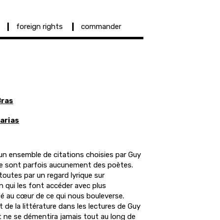
foreign rights
commander
Bras
arias
 un ensemble de citations choisies par Guy
ne sont parfois aucunement des poètes.
toutes par un regard lyrique sur
on qui les font accéder avec plus
é au c
œ
ur de ce qui nous bouleverse.
 de la littérature dans les lectures de Guy
t ne se démentira jamais tout au long de