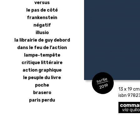
versus
le pas de côté
frankenstein
négatif
illusio
la librairie de guy debord
dans le feu de l’action
lampe-tempête
critique littéraire
action graphique
le peuple du livre
sortie
poche
2019
13 x 19 cm 
brasero
isbn 978
paris perdu