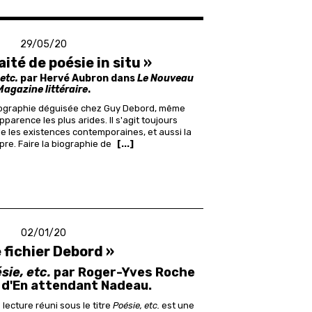
29/05/20
aité de poésie in situ »
 etc.
par Hervé Aubron dans
Le Nouveau
Magazine littéraire
.
obiographie déguisée chez Guy Debord, même
parence les plus arides. Il s'agit toujours
lle les existences contemporaines, et aussi la
pre. Faire la biographie de
[...]
02/01/20
 fichier Debord »
sie, etc.
par Roger-Yves Roche
e d'En attendant Nadeau.
lecture réuni sous le titre
Poésie, etc.
est une