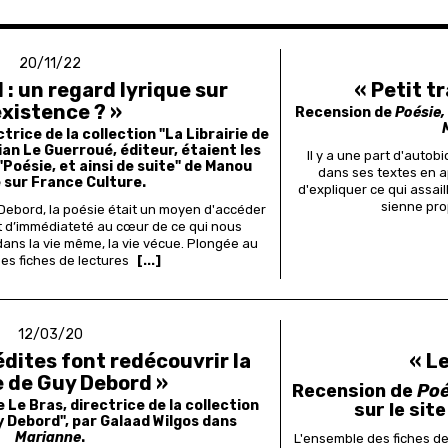
20/11/22
 : un regard lyrique sur
« Petit tr
existence ? »
Recension de
Poésie,
trice de la collection "La Librairie de
an Le Guerroué, éditeur, étaient les
Il y a une part d'aut
 "Poésie, et ainsi de suite" de Manou
dans ses textes en ap
 sur France Culture.
d'expliquer ce qui assai
sienne pro
 Debord, la poésie était un moyen d'accéder
et d’immédiateté au cœur de ce qui nous
ans la vie même, la vie vécue. Plongée au
es fiches de lectures
[...]
12/03/20
édites font redécouvrir la
« Le
 de Guy Debord »
Recension de
Poé
Le Bras, directrice de la collection
sur le sit
uy Debord", par Galaad Wilgos dans
Marianne
.
L'ensemble des fiches de 