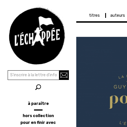
Navigation
titres
auteurs
principale
Aller
au
contenu
principal
Recherche
Rechercher
à paraître
Menu
latéral
hors collection
pour en finir avec