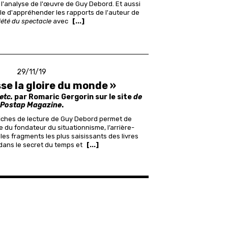
l'analyse de l'œuvre de Guy Debord. Et aussi
le d'appréhender les rapports de l'auteur de
iété du spectacle
avec
[...]
29/11/19
sse la gloire du monde »
etc.
par Romaric Gergorin sur le site
de
Postap Magazine
.
 fiches de lecture de Guy Debord permet de
e du fondateur du situationnisme, l’arrière-
t les fragments les plus saisissants des livres
dans le secret du temps et
[...]