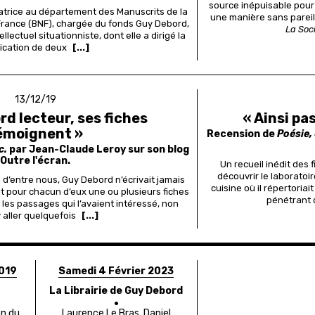
source inépuisable pour 
atrice au département des Manuscrits de la
une manière sans pareil
France (BNF), chargée du fonds Guy Debord,
La Soc
ellectuel situationniste, dont elle a dirigé la
ication de deux
[...]
13/12/19
rd lecteur, ses fiches
« Ainsi pa
émoignent »
Recension de
Poésie, 
c.
par Jean-Claude Leroy sur son blog
Outre l'écran.
Un recueil inédit des
découvrir le laboratoir
s d’entre nous, Guy Debord n’écrivait jamais
cuisine où il répertoriai
ait pour chacun d’eux une ou plusieurs fiches
pénétrant 
it les passages qui l’avaient intéressé, non
 aller quelquefois
[...]
2019
Samedi 4 Février 2023
La Librairie de Guy Debord
on du
Laurence Le Bras, Daniel