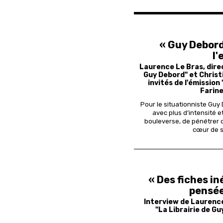
« Guy Debord
l'
Laurence Le Bras, direc
Guy Debord" et Christi
invités de l'émission
Farine
Pour le situationniste Guy
avec plus d’intensité 
bouleverse, de pénétrer d
cœur de s
« Des fiches in
pensée
Interview de Laurence 
"La Librairie de G