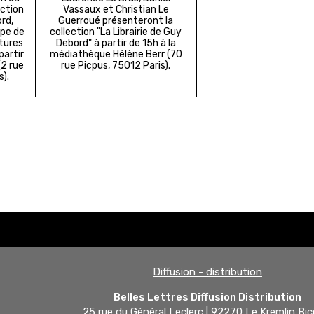
ection
Vassaux et Christian Le
ord,
Guerroué présenteront la
ipe de
collection "La Librairie de Guy
ctures
Debord" à partir de 15h à la
partir
médiathèque Hélène Berr (70
(2 rue
rue Picpus, 75012 Paris).
s).
Diffusion - distribution
Belles Lettres Diffusion Distribution
25 rue du Général Leclerc | 92270 Le Kremlin Bic