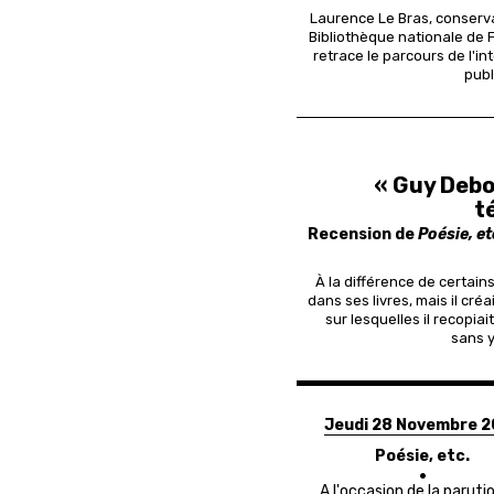
Laurence Le Bras, conserv
Bibliothèque nationale de 
retrace le parcours de l'int
publ
« Guy Debo
t
Recension de
Poésie, et
À la différence de certain
dans ses livres, mais il cré
sur lesquelles il recopia
sans y
Jeudi 28 Novembre 
Poésie, etc.
A l'occasion de la paruti