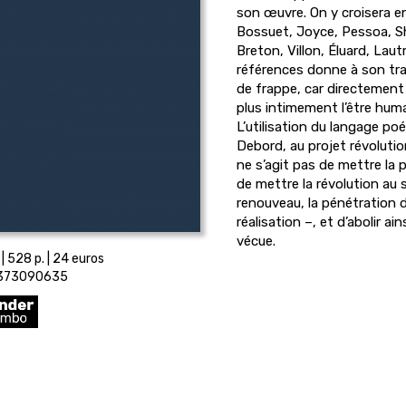
son
œ
uvre. On y croisera e
Bossuet, Joyce, Pessoa, Sh
Breton, Villon, Éluard, Lau
références donne à son tra
de frappe, car directement 
plus intimement l’être huma
L’utilisation du langage po
Debord, au projet révolutionn
ne s’agit pas de mettre la p
de mettre la révolution au s
renouveau, la pénétration d
réalisation –, et d’abolir ai
vécue.
| 528 p. | 24 euros
2373090635