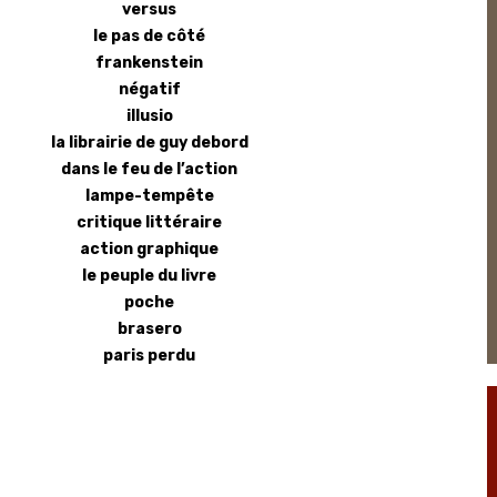
versus
le pas de côté
frankenstein
négatif
illusio
la librairie de guy debord
dans le feu de l’action
lampe-tempête
critique littéraire
action graphique
le peuple du livre
poche
brasero
paris perdu