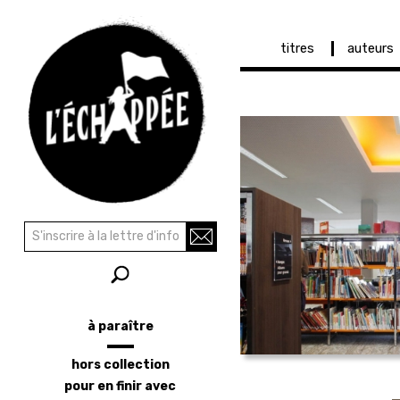
Navigation
titres
auteurs
principale
Aller
au
contenu
principal
Recherche
Rechercher
à paraître
Menu
latéral
hors collection
pour en finir avec