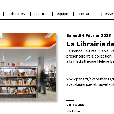
actualités
agenda
équipe
contact
presse
Samedi 4 Février 2023
La Librairie 
Laurence Le Bras, Daniel V
présenteront la collection 
à la médiathèque Hélène Ber
www.paris.fr/evenements/l
avec-laurence-lebras-et-d
voir aussi
Histoire