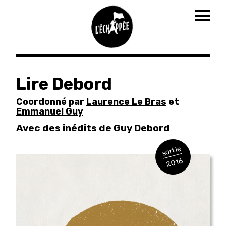
Togg
navig
Aller
au
Lire Debord
contenu
principal
Coordonné par
Laurence Le Bras
et
Emmanuel Guy
Avec des inédits de
Guy Debord
sortie
2016