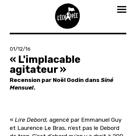
Togg
navig
Aller
au
01/12/16
contenu
« L'implacable
principal
agitateur »
Recension par Noël Godin dans
Siné
Mensuel
.
«
Lire Debord
, agencé par Emmanuel Guy
et Laurence Le Bras, n’est pas le Debord