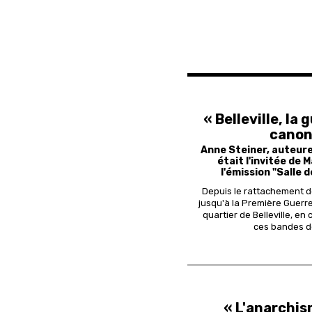
« Belleville, la 
canons
Anne Steiner, auteur
était l'invitée de
l'émission "Salle 
Depuis le rattachement de
jusqu'à la Première Guerr
quartier de Belleville, 
ces bandes de
« L'anarchis