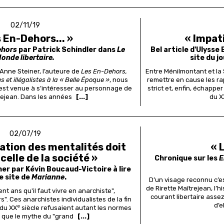
02/11/19
s En-Dehors... »
« Impat
ehors
par Patrick Schindler dans
Le
Bel article d'Ulyss
onde libertaire.
site du j
Anne Steiner, l’auteure de
Les En-Dehors,
Entre Ménilmontant et l
s et illégalistes à la « Belle Époque »
, nous
remettre en cause les ra
est venue à s’intéresser au personnage de
strict et, enfin, échappe
rejean. Dans les années
[...]
du X
02/07/19
ation des mentalités doit
« 
celle de la société »
Chronique sur les
E
er par Kévin Boucaud-Victoire à lire
le site de
Marianne
.
D’un visage reconnu c’est
de Rirette Maîtrejean, l’h
nt ans qu'il faut vivre en anarchiste",
courant libertaire assez
". Ces anarchistes individualistes de la fin
d’e
e
 du XX
siècle refusaient autant les normes
 que le mythe du "grand
[...]