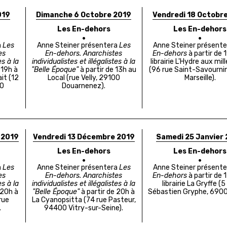
019
Dimanche 6 Octobre 2019
Vendredi 18 Octobr
Les En-dehors
Les En-dehors
a
Les
Anne Steiner présentera
Les
Anne Steiner présente
es
En-dehors. Anarchistes
En-dehors
à partir de 1
es à la
individualistes et illégalistes à la
librairie L'Hydre aux mil
 19h à
"Belle Époque"
à partir de 13h au
(
96 rue Saint-Savourni
ait (12
Local (rue Velly, 29100
Marseille).
10
Douarnenez).
 2019
Vendredi 13 Décembre 2019
Samedi 25 Janvier
Les En-dehors
Les En-dehors
a
Les
Anne Steiner présentera
Les
Anne Steiner présente
es
En-dehors. Anarchistes
En-dehors
à partir de 1
es à la
individualistes et illégalistes à la
librairie La Gryffe (
5
 20h à
"Belle Époque"
à partir de 20h à
Sébastien Gryphe, 6900
 rue
La Cyanopsitta (74 rue Pasteur,
.
94400 Vitry-sur-Seine).