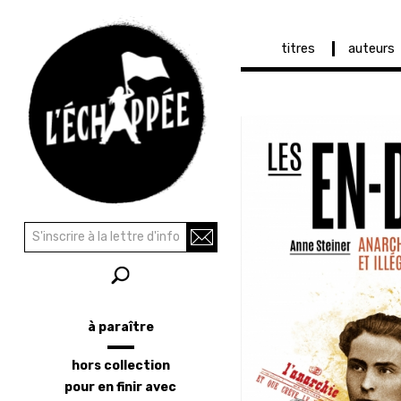
Navigation
titres
auteurs
principale
Aller
au
contenu
principal
Recherche
Rechercher
à paraître
Menu
latéral
hors collection
pour en finir avec