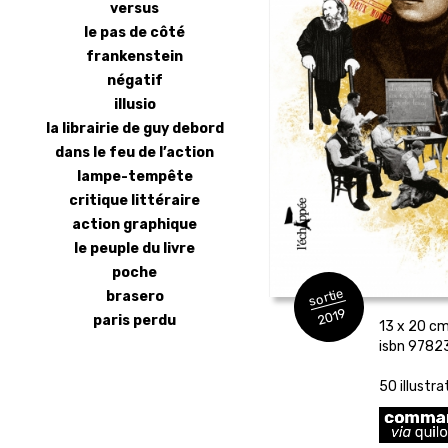
versus
le pas de côté
frankenstein
négatif
illusio
la librairie de guy debord
dans le feu de l’action
lampe-tempête
critique littéraire
action graphique
le peuple du livre
poche
sortie
brasero
2019
paris perdu
13 x 20 cm 
isbn 978
50 illustr