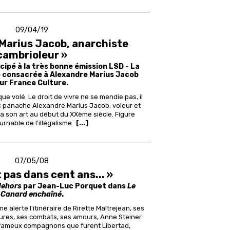
09/04/19
Marius Jacob, anarchiste
cambrioleur »
cipé à la très bonne émission LSD - La
 consacrée à Alexandre Marius Jacob
ur France Culture.
que volé. Le droit de vivre ne se mendie pas, il
c panache Alexandre Marius Jacob, voleur et
sa son art au début du XXème siècle.
Figure
urnable de l’illégalisme
[...]
07/05/08
t pas dans cent ans... »
dehors
par Jean-Luc Porquet dans
Le
Canard enchaîné
.
 alerte l'itinéraire de Rirette Maîtrejean, ses
ures, ses combats, ses amours, Anne Steiner
s fameux compagnons que furent Libertad,