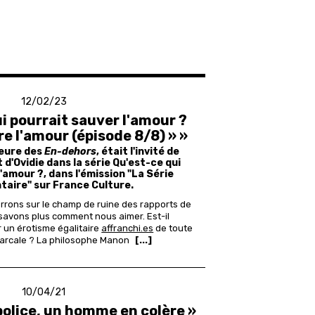
12/02/23
i pourrait sauver l'amour ?
e l'amour (épisode 8/8) » »
teure des
En-dehors
, était l'invité de
 d'Ovidie dans la série Qu'est-ce qui
'amour ?, dans l'émission "La Série
aire" sur France Culture.
rrons sur le champ de ruine des rapports de
savons plus comment nous aimer. Est-il
 un érotisme égalitaire
affranchi.es
de toute
iarcale ?
La philosophe Manon
[...]
10/04/21
 police, un homme en colère »