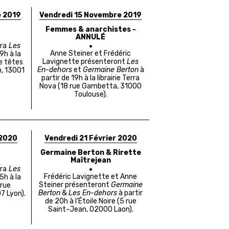
e 2019
Vendredi 15 Novembre 2019
Femmes & anarchistes -
ANNULÉ
ra
Les
Anne Steiner et Frédéric
9h à la
Lavignette présenteront
Les
le têtes
En-dehors
et
Germaine Berton
à
n, 13001
partir de 19h à la librairie Terra
Nova (18 rue Gambetta, 31000
Toulouse).
 2020
Vendredi 21 Février 2020
Germaine Berton & Rirette
Maîtrejean
ra
Les
Frédéric Lavignette et Anne
5h à la
Steiner présenteront
Germaine
 rue
Berton
&
Les En-dehors
à partir
7 Lyon
).
de 20h à l'Étoile Noire (5 rue
Saint-Jean, 02000 Laon).