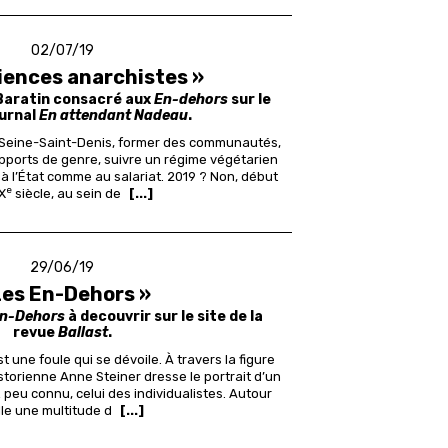
02/07/19
iences anarchistes »
e Baratin consacré aux
En-dehors
sur le
ournal
En attendant Nadeau
.
a Seine-Saint-Denis, former des communautés,
pports de genre, suivre un régime végétarien
r à l’État comme au salariat. 2019 ? Non, début
e
X
siècle, au sein de
[...]
29/06/19
Les En-Dehors »
n-Dehors
à decouvrir sur le site de la
revue
Ballast
.
 une foule qui se dévoile. À travers la figure
istorienne Anne Steiner dresse le portrait d’un
 peu connu, celui des individualistes. Autour
lle une multitude d
[...]