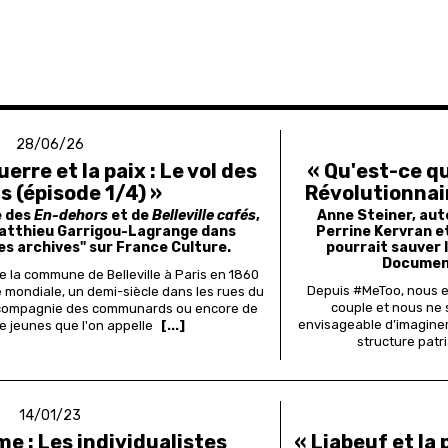
28/06/26
guerre et la paix : Le vol des
« Qu'est-ce qu
 (épisode 1/4) »
Révolutionnair
e des
En-dehors
et de
Belleville cafés
,
Anne Steiner, au
 Matthieu Garrigou-Lagrange dans
Perrine Kervran et
des archives" sur France Culture.
pourrait sauver l
Document
 la commune de Belleville à Paris en 1860
Depuis #MeToo, nous e
e mondiale, un demi-siècle dans les rues du
couple et nous ne 
en compagnie des communards ou encore de
envisageable d’imaginer
 jeunes que l'on appelle
[...]
structure patr
14/01/23
me : Les individualistes
« Liabeuf et la