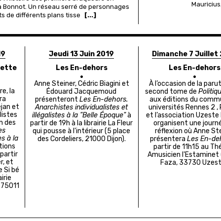
Mauricius,
à Bonnot. Un réseau serré de personnages
 de différents plans tisse
[...]
19
Jeudi 13 Juin 2019
Dimanche 7 Juillet
rette
Les En-dehors
Les En-dehors
Anne Steiner, Cédric Biagini et
À l’occasion de la paru
e, la
Édouard Jacquemoud
second tome de
Politiq
dra
présenteront
Les En-dehors.
aux éditions du commu
jan et
Anarchistes individualistes et
universités Rennes 2 , 
listes
illégalistes à la "Belle Époque"
à
et l’association Uzeste
on des
partir de 19h à la librairie La Fleur
organisent une journ
es
qui pousse à l'intérieur (
5 place
réflexion où Anne St
es à la
des Cordeliers, 21000 Dijon).
présentera
Les En-de
tions
partir de 11h15 au Th
partir
Amusicien l'Estaminet 
r, et
Faza, 33730 Uzes
e Si bé
irie
, 75011