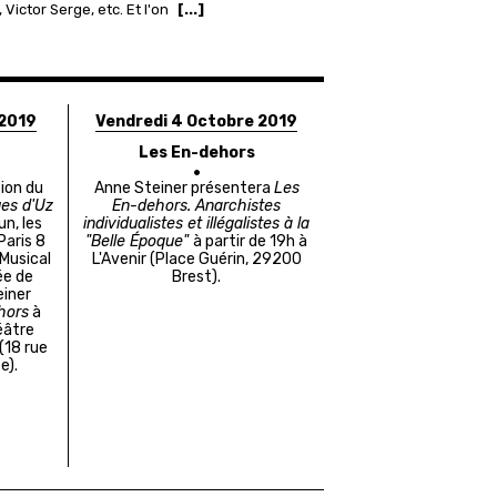
 Victor Serge, etc. Et l'on
[...]
 2019
Vendredi 4 Octobre 2019
Les En-dehors
tion du
Anne Steiner présentera
Les
ues d'Uz
En-dehors. Anarchistes
n, les
individualistes et illégalistes à la
Paris 8
"Belle Époque"
à partir de 19h à
 Musical
L'Avenir (Place Guérin, 29200
ée de
Brest).
einer
hors
à
éâtre
(
18 rue
te
).