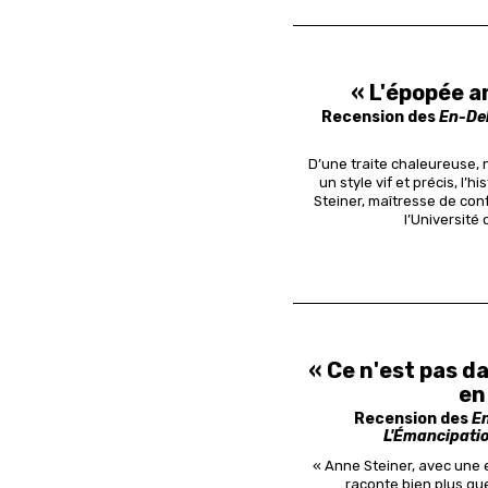
« L'épopée a
Recension des
En-De
D’une traite chaleureuse, 
un style vif et précis, 
Steiner, maîtresse de co
l’Université
« Ce n'est pas da
en
Recension des
E
L'Émancipati
« Anne Steiner, avec une e
raconte bien plus qu