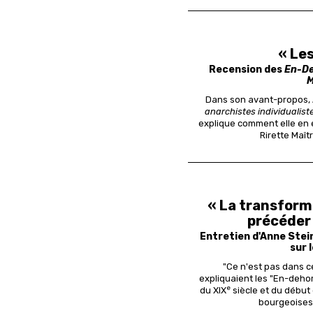
« Le
Recension des
En-D
M
Dans son avant-propos, 
anarchistes individualiste
explique comment elle en 
Rirette Maît
« La transform
précéder 
Entretien d'Anne Stein
sur 
"Ce n'est pas dans ce
expliquaient les "En-dehors
e
du XIX
siècle et du début
bourgeoises