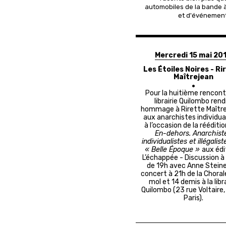
automobiles de la bande 
et d'événements
Mercredi 15 mai 20
Les Étoiles Noires - Ri
Maîtrejean
Pour la huitième rencontr
librairie Quilombo ren
hommage à Rirette Maître
aux anarchistes individua
à l’occasion de la rééditi
En-dehors. Anarchist
individualistes et illégalist
« Belle Époque »
aux édi
L’échappée - Discussion à 
de 19h avec Anne Steine
concert à 21h de la Choral
mol et 14 demis à la libra
Quilombo (23 rue Voltaire
Paris).