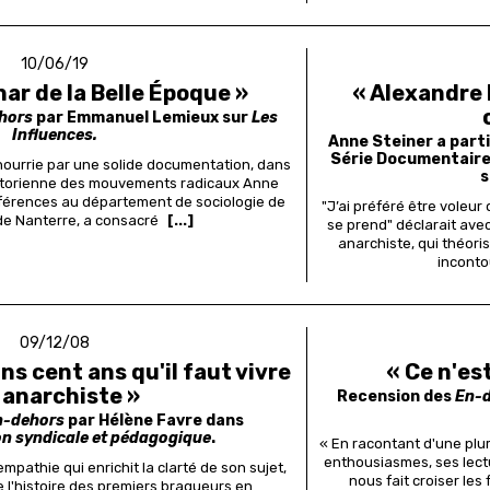
10/06/19
nar de la Belle Époque »
« Alexandre 
hors
par Emmanuel Lemieux sur
Les
Influences.
Anne Steiner a parti
Série Documentaire
nourrie par une solide documentation, dans
s
l’historienne des mouvements radicaux Anne
nférences au département de sociologie de
"J’ai préféré être voleur 
 de Nanterre, a consacré
[...]
se prend" déclarait ave
anarchiste, qui théori
inconto
09/12/08
ns cent ans qu'il faut vivre
« Ce n'es
 anarchiste »
Recension des
En-
n-dehors
par Hélène Favre dans
on syndicale et pédagogique
.
« En racontant d'une plume
enthousiasmes, ses lect
mpathie qui enrichit la clarté de son sujet,
nous fait croiser le
e l'histoire des premiers braqueurs en