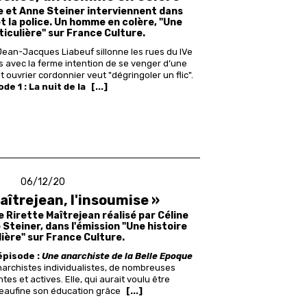
e et Anne Steiner interviennent dans
et la police. Un homme en colère, "Une
ticulière" sur France Culture.
, Jean-Jacques Liabeuf sillonne les rues du IVe
 avec la ferme intention de se venger d’une
 ouvrier cordonnier veut "dégringoler un flic".
de 1 : La nuit de la
[...]
06/12/20
aîtrejean, l'insoumise »
e Rirette Maîtrejean réalisé par Céline
Steiner, dans l'émission "Une histoire
lière" sur France Culture.
épisode :
Une anarchiste de la Belle Epoque
narchistes individualistes, de nombreuses
s et actives. Elle, qui aurait voulu être
 peaufine son éducation grâce
[...]