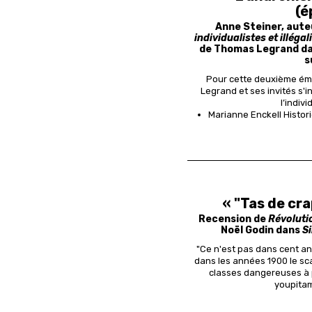
(é
Anne Steiner, aut
individualistes et illéga
de Thomas Legrand dan
s
Pour cette deuxième ém
Legrand et ses invités s'
l’indivi
Marianne Enckell Histori
« "Tas de cra
Recension de
Révoluti
Noël Godin dans
S
"Ce n'est pas dans cent ans
dans les années 1900 le sc
classes dangereuses à pi
youpitamm