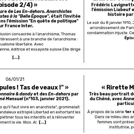
pisode 2/4) »
Frédéric Lavignett
l'émission Liabeuf 
eure de
Les En-dehors. Anarchistes
histoire par
listes à la "Belle Époque"
, était l'invitée
s l'émission "En quête de politique"
Le soir du 8 janvier 1910
ur France Inter.
arrondissement de Paris
condamnation injuste. Cet
ission consacrée à l'anarchisme, Thomas
Épiso
intéressent à une branche de l’anarchisme :
dualisme libertaire.
Avec
enne, éditrice et essayiste suisse Elle dirige
[...]
06/01/21
pules ! Tas de veaux !" »
« Rirette M
onnaire & dandy
et des
En-dehors
par
Très beau portrait d
iné Mensuel
(n°103, janvier 2021).
du Chéné, avec Anne 
particu
 qu'il faut vivre en anarchiste", grommelait
À propos de la série
1er 
andaleux estropié Libertad en exhortant les
Dans ce milieu des a
étiner tous les interdits et à réinventer
femmes sont présente
ent la vie. Illico.
Al
[...]
institutrice,