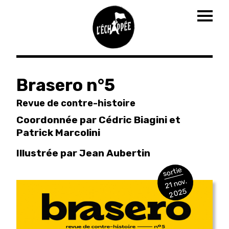
Togg
navig
Aller
au
Brasero n°5
contenu
principal
Revue de contre-histoire
Coordonnée par Cédric Biagini et
Patrick Marcolini
Illustrée par Jean Aubertin
sortie
21 nov.
2025