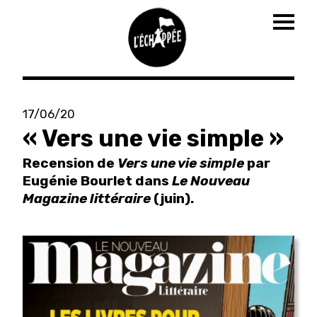
Togg
navig
Aller
au
17/06/20
contenu
« Vers une vie simple »
principal
Recension de
Vers une vie simple
par
Eugénie Bourlet dans
Le Nouveau
Magazine littéraire
(juin).