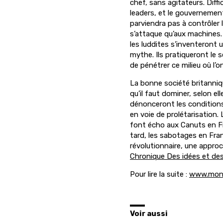
chef, sans agitateurs. Diffi
leaders, et le gouvernemen
parviendra pas à contrôler
s’attaque qu’aux machines. 
les luddites s’inventeront 
mythe. Ils pratiqueront le se
de pénétrer ce milieu où l’
La bonne société britanniqu
qu’il faut dominer, selon e
dénonceront les conditions
en voie de prolétarisation. 
font écho aux Canuts en Fr
tard, les sabotages en Fra
révolutionnaire, une appro
Chronique Des idées et des 
Pour lire la suite :
www.monde
Voir aussi