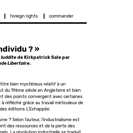
foreign rights
commander
individu ? »
 luddite
de Kirkpatrick Sale par
de Libertaire
.
 titre bien mystérieux relatif à un
 du 19ème siècle en Angleterre et bien
ant des points convergent avec certaines
à réfléchir grâce au travail méticuleux de
et des éditions L’Echappée.
sme ? Selon l’auteur, l’industrialisme est
ent des ressources et de la perte des
els. La révolution industrielle se traduit