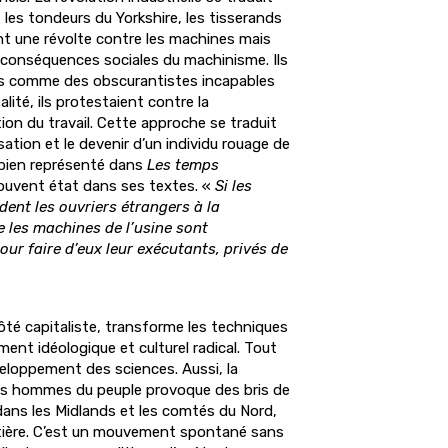
les tondeurs du Yorkshire, les tisserands
t une révolte contre les machines mais
s conséquences sociales du machinisme. Ils
s comme des obscurantistes incapables
alité, ils protestaient contre la
tion du travail. Cette approche se traduit
sation et le devenir d’un individu rouage de
t bien représenté dans
Les temps
 souvent état dans ses textes. «
Si les
dent les ouvriers étrangers à la
e les machines de l’usine sont
ur faire d’eux leur exécutants, privés de
 côté capitaliste, transforme les techniques
ent idéologique et culturel radical. Tout
veloppement des sciences. Aussi, la
s hommes du peuple provoque des bris de
dans les Midlands et les comtés du Nord,
utière. C’est un mouvement spontané sans