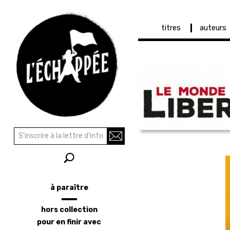
Navigation
titres
auteurs
principale
Aller
au
contenu
principal
Recherche
Rechercher
à paraître
Menu
latéral
hors collection
pour en finir avec