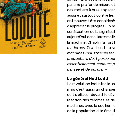
par une profonde misère et 
des métiers à bras engagen
aussi et surtout contre le
ont souvent été considéré
d’apprécier le progrès. En ré
confiscation de la significa
aujourd’hui dans l’automati
la machine. Chaplin l’a for
modernes
. Orwell en fera
machines industrielles ren
production, c’est parce qu
essentiellement conçues po
pensée et de parole.
»
Le général Ned Ludd
La révolution industrielle,
mais c’est aussi un changem
doit s’effacer devant le dé
réaction des femmes et de
machines avec le soutien, 
de la population dite éme