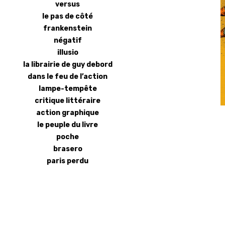
versus
le pas de côté
frankenstein
négatif
illusio
la librairie de guy debord
dans le feu de l’action
lampe-tempête
critique littéraire
action graphique
le peuple du livre
poche
brasero
paris perdu