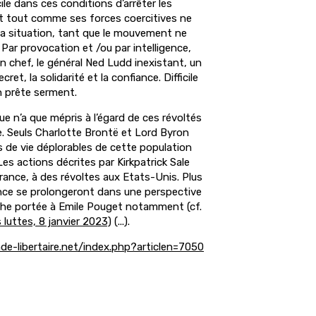
cile dans ces conditions d’arrêter les
t tout comme ses forces coercitives ne
 la situation, tant que le mouvement ne
Par provocation et /ou par intelligence,
un chef, le général Ned Ludd inexistant, un
cret, la solidarité et la confiance. Difficile
on prête serment.
e n’a que mépris à l’égard de ces révoltés
lle. Seuls Charlotte Brontë et Lord Byron
 de vie déplorables de cette population
Les actions décrites par Kirkpatrick Sale
ance, à des révoltes aux Etats-Unis. Plus
nce se prolongeront dans une perspective
che portée à Emile Pouget notamment (cf.
luttes, 8 janvier 2023)
(...).
-libertaire.net/index.php?articlen=7050