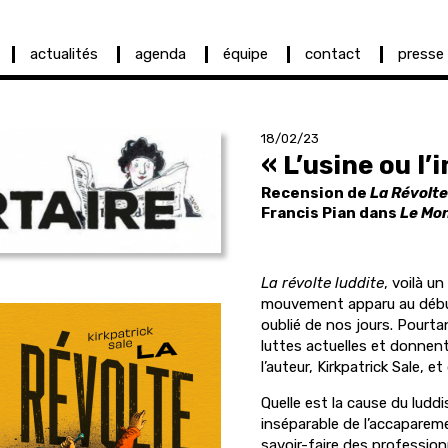
actualités
agenda
équipe
contact
presse
18/02/23
« L’usine ou l’
Recension de
La Révolte
Francis Pian dans
Le Mon
La révolte luddite
, voilà un
mouvement apparu au début
oublié de nos jours. Pourt
luttes actuelles et donnent 
l’auteur, Kirkpatrick Sale, 
Quelle est la cause du luddi
inséparable de l’accaparem
savoir-faire des professionn