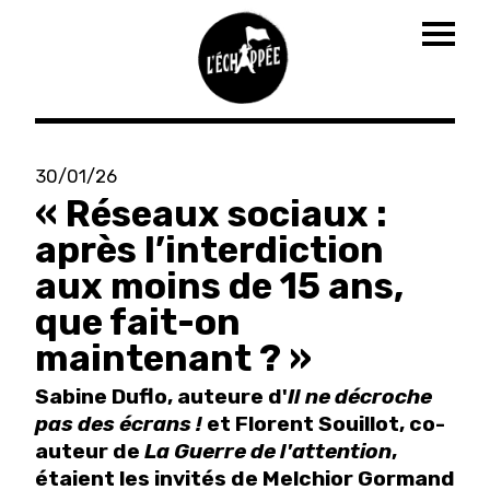
Togg
navig
Aller
au
30/01/26
contenu
« Réseaux sociaux :
principal
après l’interdiction
aux moins de 15 ans,
que fait-on
maintenant ? »
Sabine Duflo, auteure d'
Il ne décroche
pas des écrans !
et Florent Souillot, co-
auteur de
La Guerre de l'attention
,
étaient les invités de Melchior Gormand