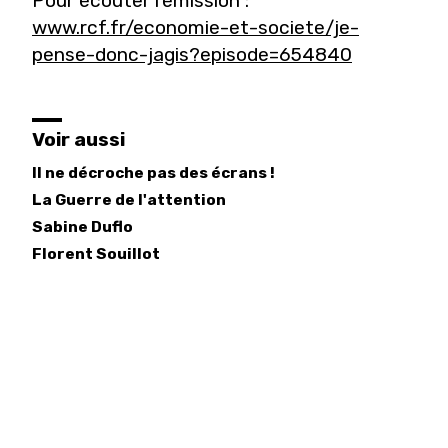
Pour écouter l'émission :
www.rcf.fr/economie-et-societe/je-
pense-donc-jagis?episode=654840
Voir aussi
Il ne décroche pas des écrans !
La Guerre de l'attention
Sabine
Duflo
Florent
Souillot