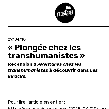
Aller
au
29/04/18
contenu
« Plongée chez les
principal
transhumanistes »
Recension d'
Aventures chez les
transhumanistes
à découvrir dans
Les
Inrocks.
Pour lire l'article en entier :
https://www.lesinrocks.com/2018/04/29/livre