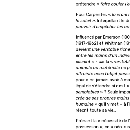
prétendre «
faire couler l’
Pour Carpenter, «
la vraie
le soleil
». Interpellant le d
pouvoir d’empêcher les aut
Influencé par Emerson (180
(1817-1862) et Whitman (181
devient une véritable rich
entre les mains d’un indivi
escient
» - car la « v
éritab
animale ou matérielle ne p
altruiste avec l’objet poss
pour « ne jamais avoir à mar
légal de s’étendre si c’est 
semblables
» ? Seule impo
crée de ses propres mains
humaine
» qu’il y met – à l
réécrit toute sa vie...
Prônant la « nécessité de l
possession », ce « néo-rura