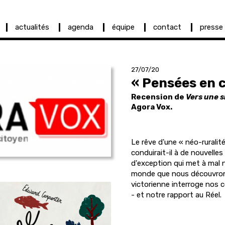
actualités
agenda
équipe
contact
presse
27/07/20
« Pensées en
Recension de
Vers une s
Agora Vox.
Le rêve d'une « néo-ruralité
conduirait-il à de nouvelles
d'exception qui met à mal 
monde que nous découvrons
victorienne interroge nos c
- et notre rapport au Réel.