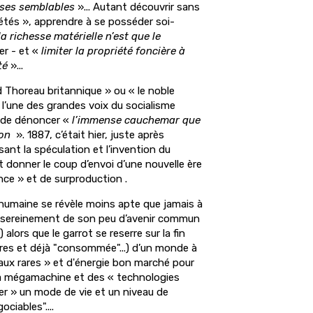
ses semblables
»... Autant découvrir sans
iétés », apprendre à se posséder soi-
la richesse matérielle n’est que le
r - et «
limiter la propriété foncière à
té
»...
Thoreau britannique » ou « le noble
 l’une des grandes voix du socialisme
e de dénoncer «
l’immense cauchemar que
ion
». 1887, c’était hier, juste après
isant la spéculation et l’invention du
it donner le coup d’envoi d’une nouvelle ère
nce » et de surproduction .
humaine se révèle moins apte que jamais à
t sereinement de son peu d’avenir commun
 alors que le garrot se reserre sur la fin
res et déjà "consommée"...) d’un monde à
aux rares » et d'énergie bon marché pour
 la mégamachine et des « technologies
r » un mode de vie et un niveau de
ciables"....