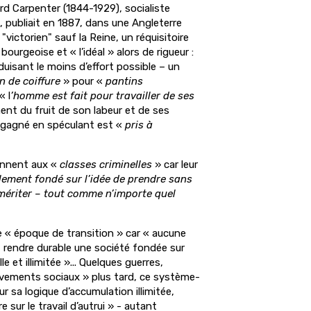
d Carpenter (1844-1929), socialiste
», publiait en 1887, dans une Angleterre
victorien" sauf la Reine, un réquisitoire
bourgeoise et « l’idéal » alors de rigueur :
oduisant le moins d’effort possible – un
n de coiffure
» pour «
pantins
« l
’homme est fait pour travailler de ses
ment du fruit de son labeur et de ses
t gagné en spéculant est «
pris à
ennent aux «
classes criminelles
» car leur
lement fondé sur l’idée de prendre sans
mériter – tout comme n’importe quel
e « époque de transition » car « aucune
rendre durable une société fondée sur
le et illimitée »... Quelques guerres,
uvements sociaux » plus tard, ce système-
 sur sa logique d’accumulation illimitée,
e sur le travail d’autrui » - autant