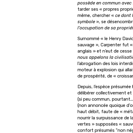
possède en commun avec 
tarder ses « propres propr
même, chercher «
ce dont 
symbole
», se désencombre
l’occupation de sa proprié
Surnommé « le Henry David 
sauvage », Carpenter fut «
anglais » et n’eut de cess
nous appelons la civilisat
l’abrogation des lois interd
moteur à explosion qui alla
de prospérité, de « croissa
Depuis, l’espèce présumée 
délibérer collectivement e
(si peu commun, pourtant...)
(non annoncée quoique d'o
haut débit, faute de « mét
nourrir la surpuissance de
vertes » supposées « sauve
confort présumés "non négo