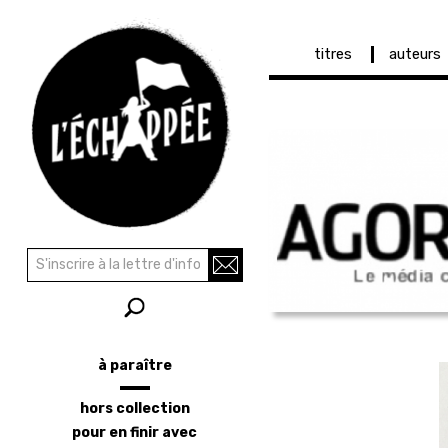
Navigation
titres
auteurs
principale
Aller
au
contenu
principal
Recherche
Rechercher
à paraître
Menu
latéral
hors collection
pour en finir avec