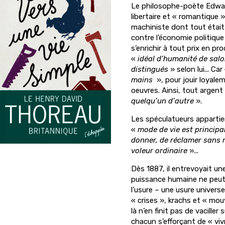
Le philosophe-poète Edwar
libertaire et « romantique 
machiniste dont tout était "
contre l’économie politique 
s’enrichir à tout prix en pr
«
idéal d’humanité de salo
distingués
» selon lui... Car 
mains
», pour jouir loyale
oeuvres. Ainsi, tout argen
quelqu’un d’autre
».
Les spéculatueurs apparti
«
mode de vie est principa
donner, de réclamer sans 
voleur ordinaire
»...
Dès 1887, il entrevoyait un
puissance humaine ne peut 
l’usure – une usure universel
« crises », krachs et « mo
là n’en finit pas de vaciller
chacun s’efforçant de « vivr