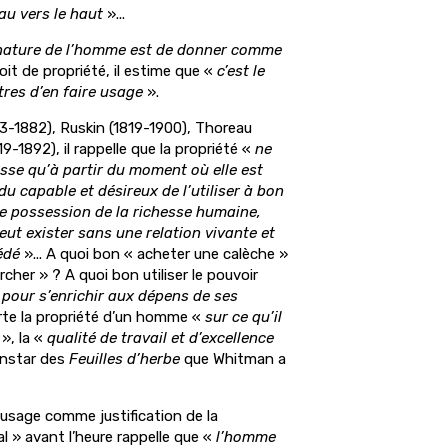
eau vers le haut
»...
 nature de l’homme est de donner comme
roit de propriété, il estime que «
c’est le
res d’en faire usage
».
3-1882), Ruskin (1819-1900), Thoreau
9-1892), il rappelle que la propriété «
ne
esse qu’à partir du moment où elle est
du capable et désireux de l’utiliser à bon
le possession de la richesse humaine,
eut exister sans une relation vivante et
édé
»... A quoi bon « acheter une calèche »
cher » ? A quoi bon utiliser le pouvoir
«
pour s’enrichir aux dépens de ses
rte la propriété d’un homme «
sur ce qu’il
», la «
qualité de travail et d’excellence
’instar des
Feuilles d’herbe
que Whitman a
’usage comme justification de la
l » avant l’heure rappelle que «
l’homme