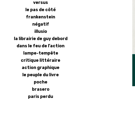
versus
le pas de côté
frankenstein
négatif
illusio
la librairie de guy debord
dans le feu de l’action
lampe-tempête
critique littéraire
action graphique
le peuple du livre
poche
brasero
paris perdu