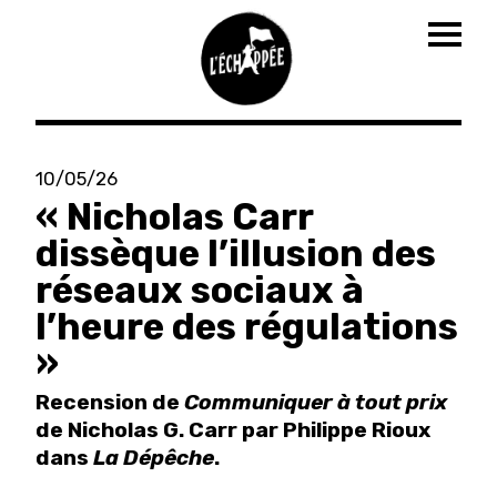
Togg
navig
Aller
au
10/05/26
contenu
« Nicholas Carr
principal
dissèque l’illusion des
réseaux sociaux à
l’heure des régulations
»
Recension de
Communiquer à tout prix
de Nicholas G. Carr par Philippe Rioux
dans
La Dépêche
.