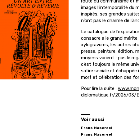
route du communisme et mili
images l’intemporalité du 
inspirés, ses grandes suit
n’ont pas le charme de l’anci
Le catalogue de l’exposition
consacre a le grand mérite 
xylogravures, les autres cha
presse, peinture, édition,
moyens varient ; pas le reg
c’est toujours le même univ
satire sociale et échappée
mort et célébration des force
Pour lire la suite :
www.mon
diplomatique.fr/2026/0
Voir aussi
Frans Masereel
Frans
Masereel