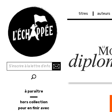
Navigation
titres
auteurs
principale
Aller
au
contenu
principal
Recherche
Rechercher
à paraître
Menu
latéral
hors collection
pour en finir avec