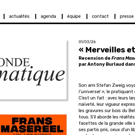
actualités
agenda
équipe
contact
presse
01/03/26
« Merveilles e
Recension de
Frans Mase
par Antony Burlaud dan
S
on
ami Stefan Zweig voyai
l’universel »,
le pratiquant 
C’est un fait : avec leurs l
naïveté, leur vigueur expr
les gravures sur bois du Be
tous. S’il aborde les réalit
facettes de la grande ville i
ses partis pris, ceux d’un 