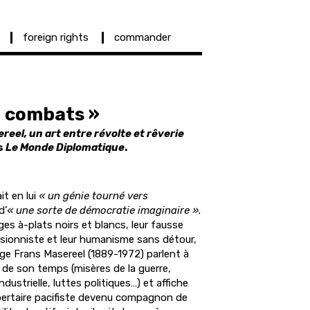
foreign rights
commander
t combats »
reel, un art entre révolte et rêverie
s
Le Monde Diplomatique
.
t en lui
« un génie tourné vers
d’
« une sorte de démocratie imaginaire ».
arges à-plats noirs et blancs, leur fausse
essionniste et leur humanisme sans détour,
lge Frans Masereel (1889-1972) parlent à
és de son temps (misères de la guerre,
ndustrielle, luttes politiques…) et affiche
libertaire pacifiste devenu compagnon de