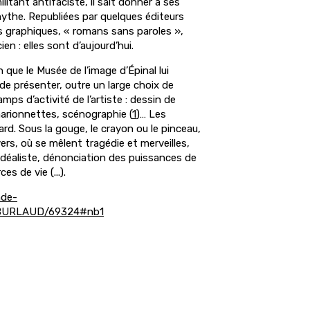
tant antifaciste, il sait donner à ses
mythe. Republiées par quelques éditeurs
es graphiques, « romans sans paroles »,
en : elles sont d’aujourd’hui.
 que le Musée de l’image d’Épinal lui
de présenter, outre un large choix de
mps d’activité de l’artiste : dessin de
 marionnettes, scénographie
(
1
)
… Les
ard. Sous la gouge, le crayon ou le pinceau,
ers, où se mêlent tragédie et merveilles,
 idéaliste, dénonciation des puissances de
s de vie (...).
de-
3/BURLAUD/69324#nb1