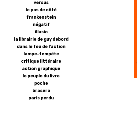
versus
le pas de côté
frankenstein
négatif
illusio
la librairie de guy debord
dans le feu de l’action
lampe-tempête
critique littéraire
action graphique
le peuple du livre
poche
brasero
paris perdu