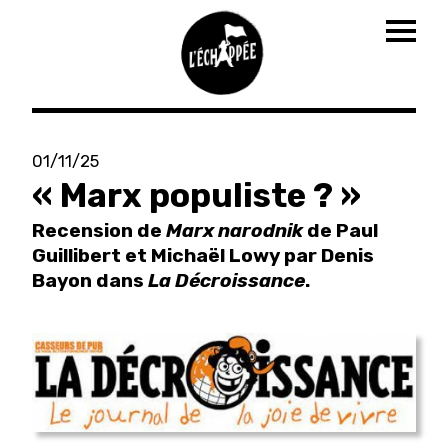
Togg
navig
Aller
au
01/11/25
contenu
« Marx populiste ? »
principal
Recension de
Marx narodnik
de Paul
Guillibert et Michaël Lowy par Denis
Bayon dans
La Décroissance
.