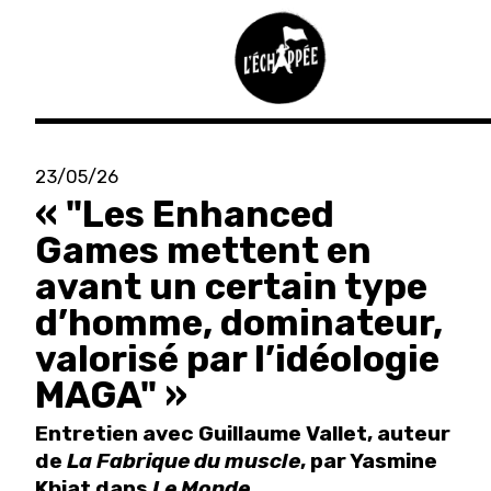
Aller
au
23/05/26
contenu
« "Les Enhanced
principal
Games mettent en
avant un certain type
d’homme, dominateur,
valorisé par l’idéologie
MAGA" »
Entretien avec Guillaume Vallet, auteur
de
La Fabrique du muscle
, par Yasmine
Khiat dans
Le Monde
.