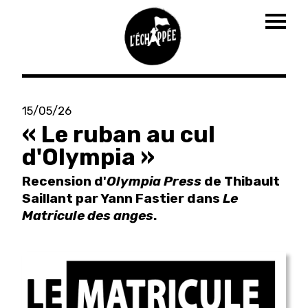
Togg
navig
Aller
au
15/05/26
contenu
« Le ruban au cul
principal
d'Olympia »
Recension d'
Olympia Press
de Thibault
Saillant par Yann Fastier dans
Le
Matricule des anges
.