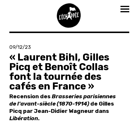
To
na
Aller
au
09/12/23
contenu
« Laurent Bihl, Gilles
principal
Picq et Benoît Collas
font la tournée des
cafés en France »
Recension des
Brasseries parisiennes
de l'avant-siècle (1870-1914)
de Gilles
Picq par Jean-Didier Wagneur dans
Libération
.