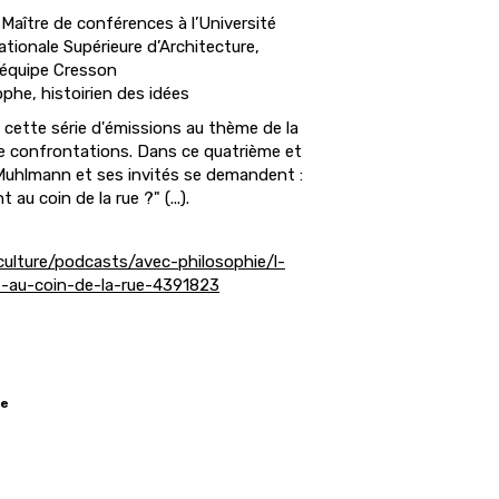
Maître de conférences à l’Université
tionale Supérieure d’Architecture,
équipe Cresson
phe, histoirien des idées
cette série d'émissions au thème de la
 de confrontations. Dans ce quatrième et
 Muhlmann et ses invités se demandent :
 au coin de la rue ?" (...).
culture/podcasts/avec-philosophie/l-
t-au-coin-de-la-rue-4391823
te