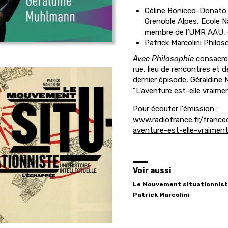
Céline Bonicco-Donato
Grenoble Alpes, Ecole Na
membre de l’UMR AAU, 
Patrick Marcolini
Philoso
Avec Philosophie
consacre 
rue, lieu de rencontres et
dernier épisode, Géraldine
"L'aventure est-elle vraiment
Pour écouter l'émission :
www.radiofrance.fr/france
aventure-est-elle-vraimen
Voir aussi
Le Mouvement situationnis
Patrick
Marcolini