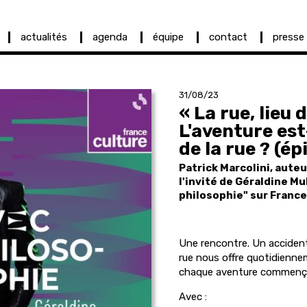
actualités
agenda
équipe
contact
presse
31/08/23
« La rue, lieu 
L'aventure est
de la rue ? (ép
Patrick Marcolini, aute
l'invité de Géraldine M
philosophie" sur France
Une rencontre. Un accident
rue nous offre quotidiennem
chaque aventure commençai
Avec :