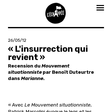
Togg
navig
Aller
au
26/05/12
contenu
« L'insurrection qui
principal
revient »
Recension du
Mouvement
situationniste
par Benoït Duteurtre
dans
Marianne
.
« Avec
Le Mouvement situationniste
,
Patrick Marcolini évoque le legs et les