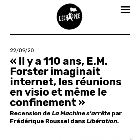
Togg
navig
Aller
au
22/09/20
contenu
« Il y a 110 ans, E.M.
principal
Forster imaginait
internet, les réunions
en visio et même le
confinement »
Recension de
La Machine s'arrête
par
Frédérique Roussel dans
Libération
.