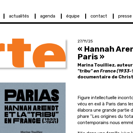
actualités
agenda
équipe
contact
presse
27/11/25
« Hannah Arend
Paris »
Marina Touilliez, auteu
"tribu" en France (1933-
documentaire de Christ
Figure intellectuelle incon
vécu en exil à Paris dans le
élabora une grande partie 
phare "Les origines du tota
contemporains nous emmèn