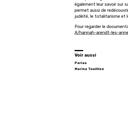
également leur savoir sur 
permet aussi de redécouvri
judéité, le totalitarisme et l
Pour regarder le documenta
A/hannah-arendt-les-annee
Voir aussi
Parias
Marina
Touilliez