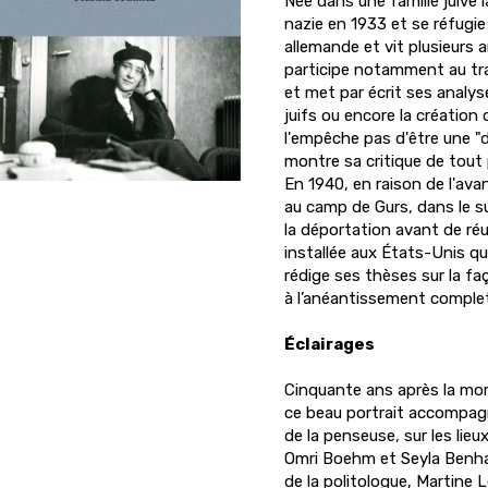
Née dans une famille juive 
nazie en 1933 et se réfugie 
allemande et vit plusieurs a
participe notamment au tran
et met par écrit ses analyse
juifs ou encore la création
l'empêche pas d'être une 
montre sa critique de tout p
En 1940, en raison de l'ava
au camp de Gurs, dans le s
la déportation avant de réu
installée aux États-Unis qu
rédige ses thèses sur la fa
à l’anéantissement complet
Éclairages
Cinquante ans après la mo
ce beau portrait accompag
de la penseuse, sur les lieu
Omri Boehm et Seyla Benhab
de la politologue, Martine L