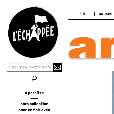
Navigation
titres
auteurs
principale
Aller
au
contenu
principal
Recherche
Rechercher
à paraître
Menu
latéral
hors collection
pour en finir avec