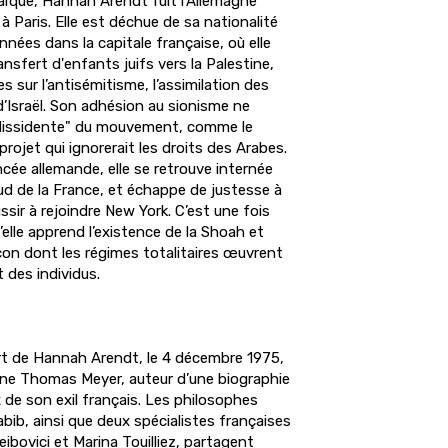
laïque, Hannah Arendt fuit l’Allemagne
à Paris. Elle est déchue de sa nationalité
nnées dans la capitale française, où elle
sfert d'enfants juifs vers la Palestine,
s sur l’antisémitisme, l’assimilation des
 d’Israël. Son adhésion au sionisme ne
"dissidente" du mouvement, comme le
rojet qui ignorerait les droits des Arabes.
ncée allemande, elle se retrouve internée
ud de la France, et échappe de justesse à
ssir à rejoindre New York. C’est une fois
’elle apprend l’existence de la Shoah et
çon dont les régimes totalitaires œuvrent
 des individus.
rt de Hannah Arendt, le 4 décembre 1975,
ne Thomas Meyer, auteur d’une biographie
x de son exil français. Les philosophes
ib, ainsi que deux spécialistes françaises
eibovici et Marina Touilliez, partagent