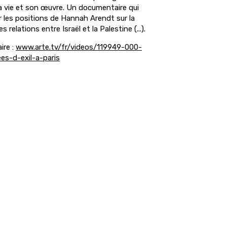
sa vie et son œuvre. Un documentaire qui
r les positions de Hannah Arendt sur la
es relations entre Israël et la Palestine (...).
ire :
www.arte.tv/fr/videos/119949-000-
s-d-exil-a-paris