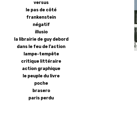
versus
le pas de côté
frankenstein
négatif
illusio
la librairie de guy debord
dans le feu de l’action
lampe-tempête
critique littéraire
action graphique
le peuple du livre
poche
brasero
paris perdu