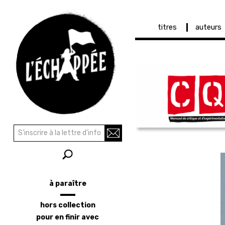
Navigation
titres
auteurs
principale
Aller
au
contenu
principal
Recherche
Rechercher
à paraître
Menu
latéral
hors collection
pour en finir avec