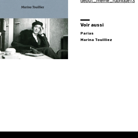
debut_meme_rubrique=3
Voir aussi
Parias
Marina
Touilliez