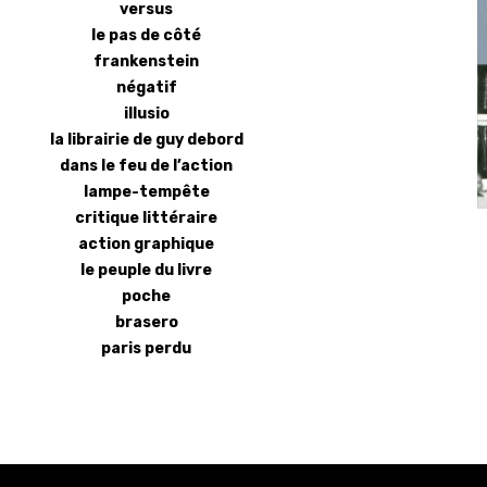
versus
le pas de côté
frankenstein
négatif
illusio
la librairie de guy debord
dans le feu de l’action
lampe-tempête
critique littéraire
action graphique
le peuple du livre
poche
brasero
paris perdu