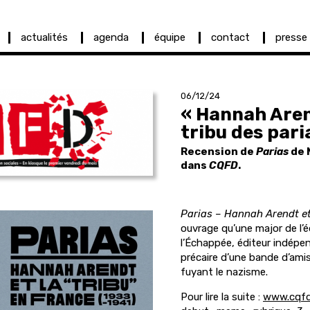
actualités
agenda
équipe
contact
presse
06/12/24
« Hannah Aren
tribu des pari
Recension de
Parias
de 
dans
CQFD
.
Parias – Hannah Arendt et 
ouvrage qu’une major de l’é
l’Échappée, éditeur indépend
précaire d’une bande d’ami
fuyant le nazisme.
Pour lire la suite :
www.cqfd