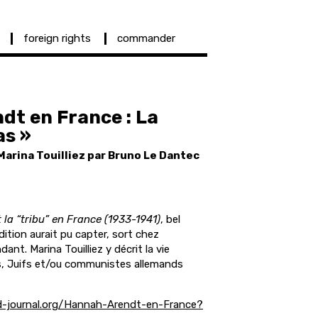
foreign rights
commander
dt en France : La
as »
Marina Touilliez par Bruno Le Dantec
la “tribu” en France (1933-1941)
, bel
dition aurait pu capter, sort chez
ant. Marina Touilliez y décrit la vie
s, Juifs et/ou communistes allemands
-journal.org/Hannah-Arendt-en-France?