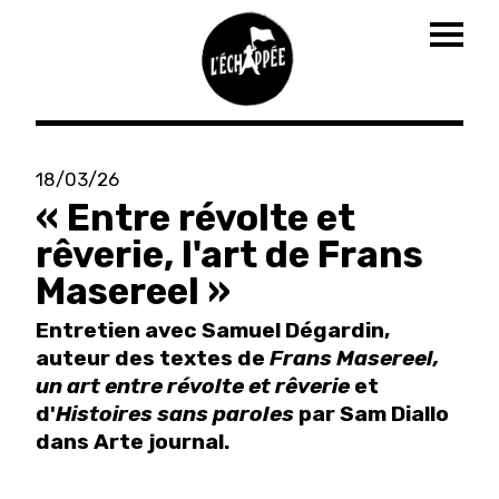
Togg
navig
Aller
au
18/03/26
contenu
« Entre révolte et
principal
rêverie, l'art de Frans
Masereel »
Entretien avec Samuel Dégardin,
auteur des textes de
Frans Masereel,
un art entre révolte et rêverie
et
d'
Histoires sans paroles
par Sam Diallo
dans Arte journal.