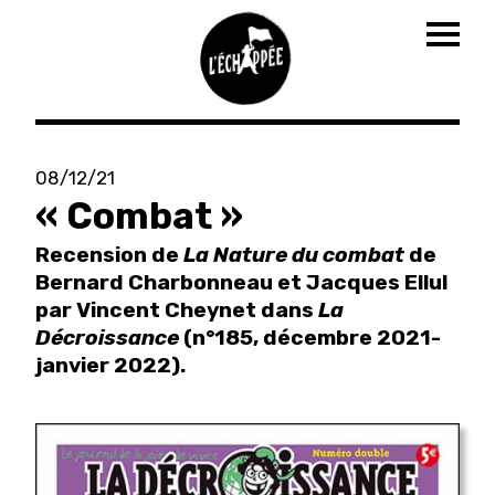
Togg
navig
Aller
au
08/12/21
contenu
« Combat »
principal
Recension de
La Nature du combat
de
Bernard Charbonneau et Jacques Ellul
par Vincent Cheynet dans
La
Décroissance
(n°185, décembre 2021-
janvier 2022).