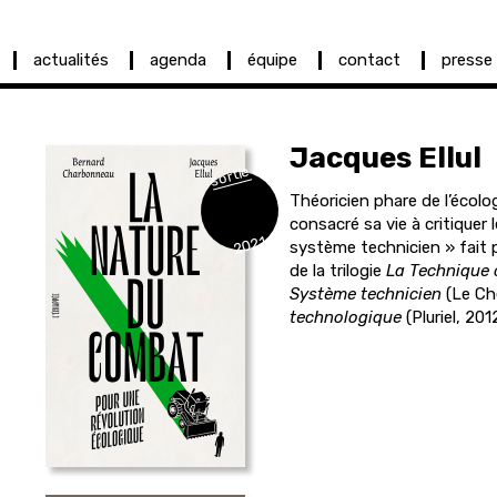
actualités
agenda
équipe
contact
presse
Jacques
Ellul
sortie
Théoricien phare de l’écolog
consacré sa vie à critiquer
2021
système technicien » fait p
de la trilogie
La Technique o
Système technicien
(Le Ch
technologique
(Pluriel, 2012