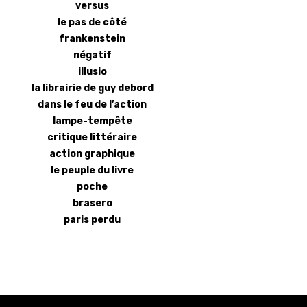
versus
le pas de côté
frankenstein
négatif
illusio
la librairie de guy debord
dans le feu de l’action
lampe-tempête
critique littéraire
action graphique
le peuple du livre
poche
brasero
paris perdu