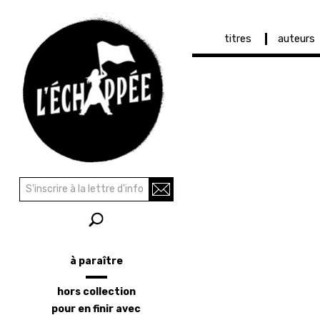
Navigation
titres
auteurs
principale
Aller
au
contenu
principal
Recherche
Rechercher
à paraître
Menu
latéral
hors collection
pour en finir avec